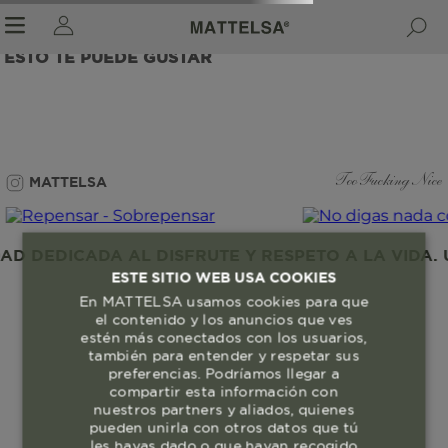
ESTO TE PUEDE GUSTAR
r sale submenu
MATTELSA
Too Fucking Nice
 DEDICADA AL DISFRUTE Y RESPETO A LA VIDA. U
ESTE SITIO WEB USA COOKIES
En MATTELSA usamos cookies para que
el contenido y los anuncios que ves
estén más conectados con los usuarios,
también para entender y respetar sus
preferencias. Podríamos llegar a
compartir esta información con
nuestros partners y aliados, quienes
pueden unirla con otros datos que tú
les hayas dado o que hayan recogido