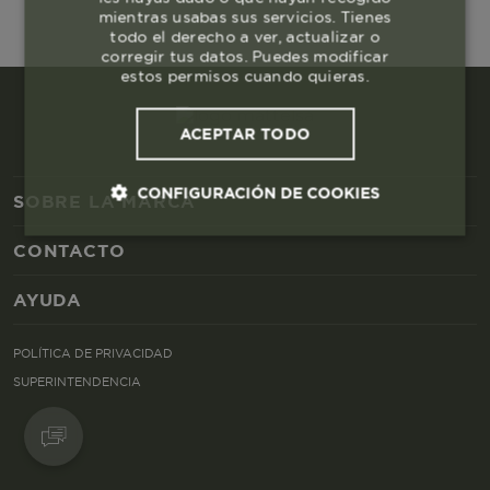
mientras usabas sus servicios. Tienes
todo el derecho a ver, actualizar o
corregir tus datos. Puedes modificar
estos permisos cuando quieras.
ACEPTAR TODO
CONFIGURACIÓN DE COOKIES
SOBRE LA MARCA
CONTACTO
Cookies esenciales y necesarias
AYUDA
Cookies de rendimiento
POLÍTICA DE PRIVACIDAD
Cookies de segmentación (las de
SUPERINTENDENCIA
publicidad)
Cookies funcionales