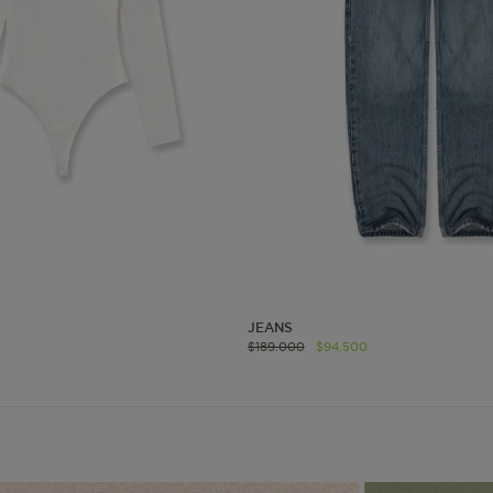
okies de segmentación (las de publicidad)
Cookies funciona
ue hacen que el sitio funcione bien. Permiten cosas básicas como
o recordar lo que elegiste durante la sesión. Solo se activan cua
preferencias de privacidad o iniciar sesión. Puedes bloquearlas d
 algunas partes del sitio web pueden dejar de funcionar. Tranqui
sonal que te identifique.
Proveedor
/
Vencimiento
Dominio
-{{accountName}}
www.mattelsa.net
30 minutos
JEANS
$
189
.
000
$
94
.
500
.com
VTEX
2 meses 4
www.mattelsa.net
semanas