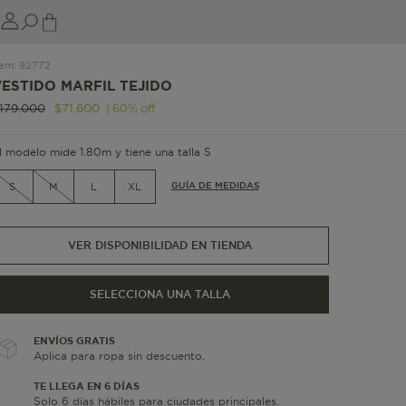
tem
:
92772
VESTIDO MARFIL TEJIDO
|
60
%
off
179
.
000
$
71
.
600
l modelo mide 1.80m y tiene una talla S
GUÍA DE MEDIDAS
S
M
L
XL
VER DISPONIBILIDAD EN TIENDA
SELECCIONA UNA TALLA
ENVÍOS GRATIS
Aplica para ropa sin descuento.
TE LLEGA EN 6 DÍAS
Solo 6 días hábiles para ciudades principales.