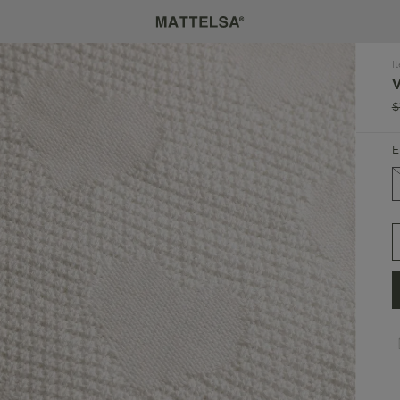
I
$
E