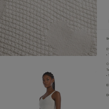
S
E
C
T
E
D