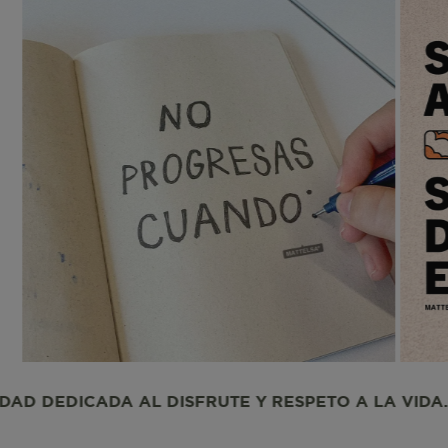
CheckoutData
IPI
IPS
ISI
RUTE Y RESPETO A LA VIDA. UNA COMUNIDAD DEDI