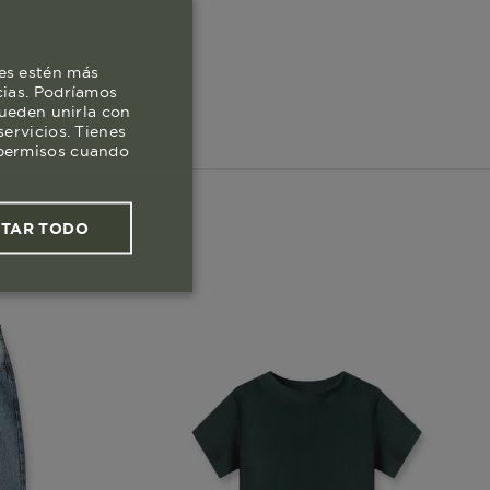
es estén más
cias. Podríamos
pueden unirla con
ervicios. Tienes
s permisos cuando
PTAR TODO
ies funcionales