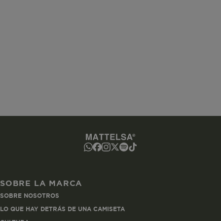
www.mattelsa.net
Sesión
www.mattelsa.net
2 horas
ated-customer-email
www.mattelsa.net
Sesión
SOBRE LA MARCA
SOBRE NOSOTROS
utCookie
www.mattelsa.net
1 hora
LO QUE HAY DETRÁS DE UNA CAMISETA