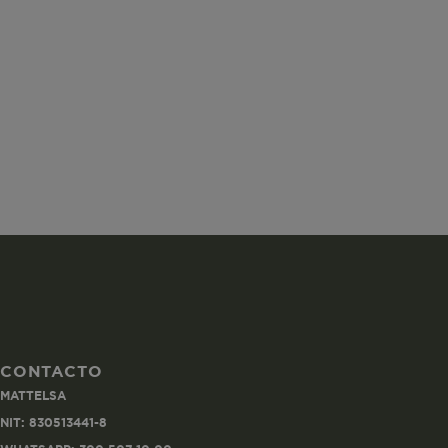
ISS
SGTS
vtex-imperson
CONTACTO
MATTELSA
VtexIdclientA
NIT: 830513441-8