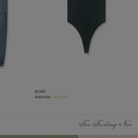
les
 navegar, entrar
ndo al
esde tu
lx, No guardan
Descripción
Crea una huella digital
para esa sesión de
usuario en esa cuenta.
Dura 30 minutos. Se
BODY
actualiza cada vez que
$
149
.
000
$
74
.
500
el código de analítica
del lado del cliente se
ejecuta en el navegador.
Too Fucking Nice
Esta cookie contiene el
Id del orderForm, lo que
permite persistir y