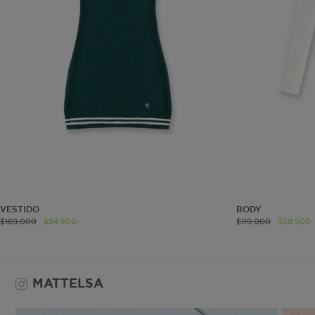
Co
Estas son las q
a zonas seguras 
seleccionar tus 
navegador, pero
información per
Nombre
biggy-session
VESTIDO
BODY
$
169
.
000
$
84
.
500
$
119
.
000
$
59
.
500
MATTELSA
checkout.vtex