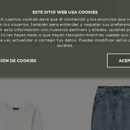
ESTE SITIO WEB USA COOKIES
 usamos cookies para que el contenido y los anuncios que v
 los usuarios, también para entender y respetar sus preferen
ir esta información con nuestros partners y aliados, quienes 
 tú les hayas dado o que hayan recogido mientras usabas sus s
a ver, actualizar o corregir tus datos. Puedes modificar esto
quieras.
ACE
IÓN DE COOKIES
ales y
Cookies de
Cookies de
Cook
s
rendimiento
segmentación (las de
publicidad)
Cookies esenciales y necesarias
Cookies de rendimiento