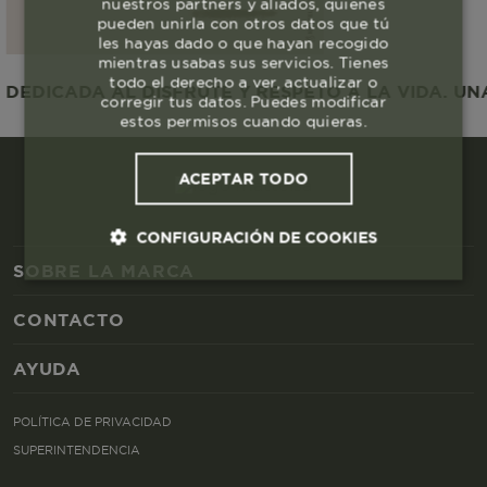
nuestros partners y aliados, quienes
pueden unirla con otros datos que tú
les hayas dado o que hayan recogido
mientras usabas sus servicios. Tienes
todo el derecho a ver, actualizar o
EDICADA AL DISFRUTE Y RESPETO A LA VIDA. UNA
corregir tus datos. Puedes modificar
estos permisos cuando quieras.
ACEPTAR TODO
CONFIGURACIÓN DE COOKIES
SOBRE LA MARCA
Cookies esenciales y necesarias
CONTACTO
Cookies de rendimiento
AYUDA
POLÍTICA DE PRIVACIDAD
Cookies de segmentación (las de
publicidad)
SUPERINTENDENCIA