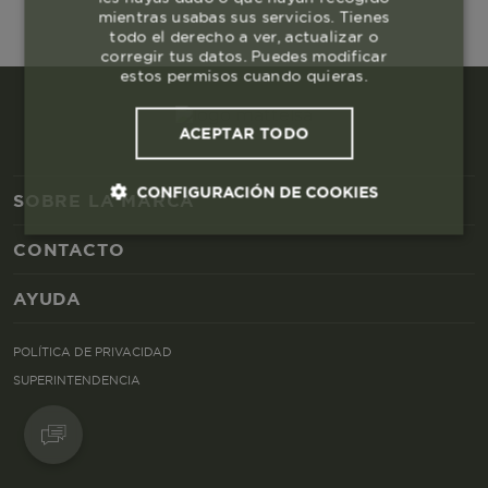
mientras usabas sus servicios. Tienes
todo el derecho a ver, actualizar o
corregir tus datos. Puedes modificar
estos permisos cuando quieras.
ACEPTAR TODO
CONFIGURACIÓN DE COOKIES
SOBRE LA MARCA
CONTACTO
Cookies esenciales y necesarias
AYUDA
Cookies de rendimiento
POLÍTICA DE PRIVACIDAD
Cookies de segmentación (las de
SUPERINTENDENCIA
publicidad)
Cookies funcionales