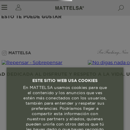
ESTO TE PUEDE GUSTAR
r sale submenu
MATTELSA
Too Fucking Nice
 DEDICADA AL DISFRUTE Y RESPETO A LA VIDA. U
ESTE SITIO WEB USA COOKIES
En MATTELSA usamos cookies para que
el contenido y los anuncios que ves
estén más conectados con los usuarios,
también para entender y respetar sus
preferencias. Podríamos llegar a
compartir esta información con
nuestros partners y aliados, quienes
pueden unirla con otros datos que tú
les hayas dado o que hayan recogido