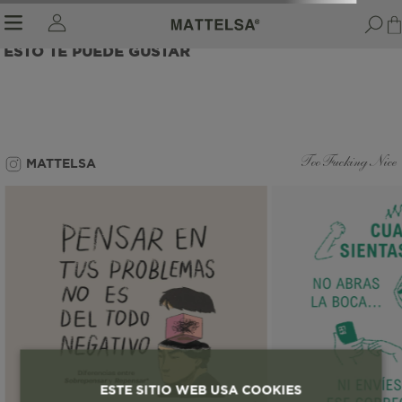
ESTO TE PUEDE GUSTAR
r sale submenu
MATTELSA
Too Fucking Nice
ESTE SITIO WEB USA COOKIES