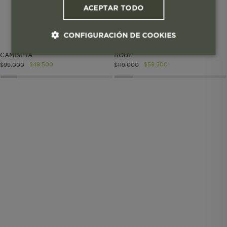
ACEPTAR TODO
CONFIGURACIÓN DE COOKIES
CAMISETA
BODY
Cookies esenciales y necesarias
$
49
.
500
$
59
.
500
$
99
.
000
$
119
.
000
Cookies de rendimiento
Cookies de segmentación (las de
publicidad)
Cookies funcionales
Cookies esenciales y necesarias