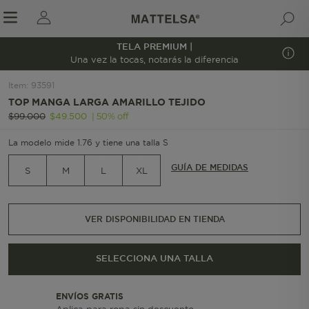
TELA PREMIUM |
1/6
Una vez la tocas, notarás la diferencia
Item
:
93591
TOP MANGA LARGA AMARILLO TEJIDO
r sale submenu
|
50
%
off
$
99
.
000
$
49
.
500
La modelo mide 1.76 y tiene una talla S
GUÍA DE MEDIDAS
S
M
L
XL
VER DISPONIBILIDAD EN TIENDA
SELECCIONA UNA TALLA
ENVÍOS GRATIS