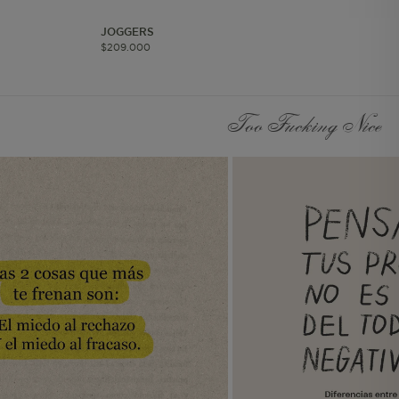
página del pedido
realizado.
JOGGERS
Información Individual
$
209
.
000
Persistente. Almacena el
id del usuario. Solo para
usuarios autenticados.
Too Fucking Nice
Información de
Segmento Persistente.
Almacena la
información UTM.
Información Individual
de Sesión Almacena
información de
contexto para call
center y lista de regalos.
Información de
Segmento de Sesión Se
utiliza para agrupar a
los usuarios en el mismo
contexto de
navegación. Considera
los valores UTM.