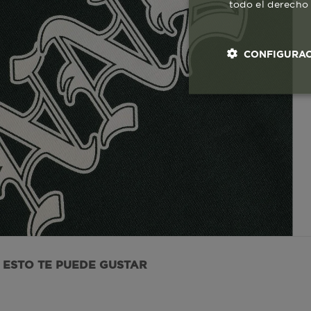
todo el derecho 
CONFIGURAC
Cookies esenci
necesaria
Co
ESTO TE PUEDE GUSTAR
Estas son las q
a zonas seguras 
seleccionar tus 