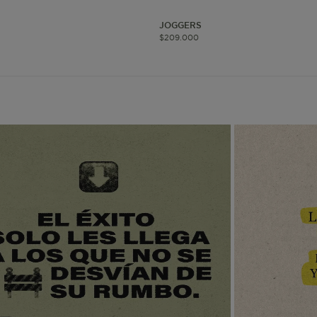
JOGGERS
www.mattelsa.net
1 mes 4
$
209
.
000
semanas
www.mattelsa.net
3 días
www.mattelsa.net
2 horas
www.mattelsa.net
Sesión