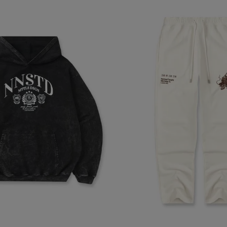
 algunas partes del sitio web pueden dejar de funcionar. Tranqui
sonal que te identifique.
Proveedor
/
Vencimiento
Dominio
-{{accountName}}
www.mattelsa.net
30 minutos
.com
VTEX
2 meses 4
www.mattelsa.net
semanas
Access
www.mattelsa.net
15 minutos
Política de Privacid