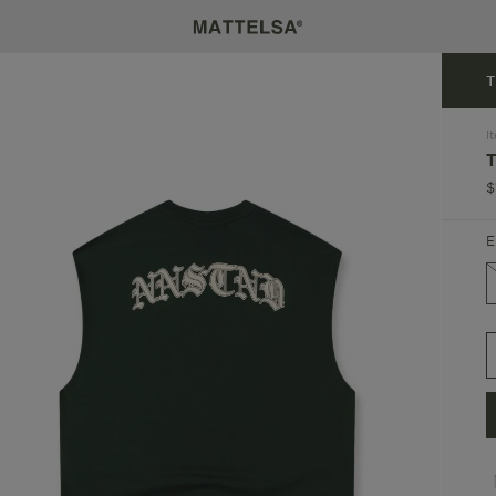
T
I
$
E