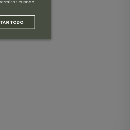
s permisos cuando
PTAR TODO
ies funcionales
les
 navegar, entrar
ndo al
esde tu