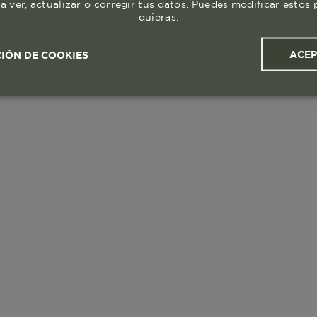
a ver, actualizar o corregir tus datos. Puedes modificar esto
quieras.
ACE
IÓN DE COOKIES
ales y
Cookies de
Cookies de
Cook
s
rendimiento
segmentación (las de
publicidad)
Cookies esenciales y necesarias
Cookies de rendimiento
okies de segmentación (las de publicidad)
Cookies funciona
ue hacen que el sitio funcione bien. Permiten cosas básicas como
o recordar lo que elegiste durante la sesión. Solo se activan cua
preferencias de privacidad o iniciar sesión. Puedes bloquearlas d