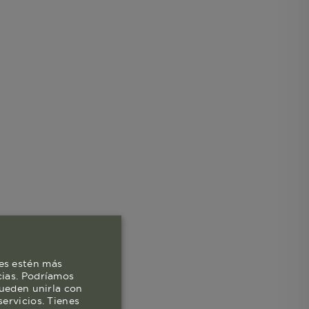
es estén más
cias. Podríamos
pueden unirla con
ervicios. Tienes