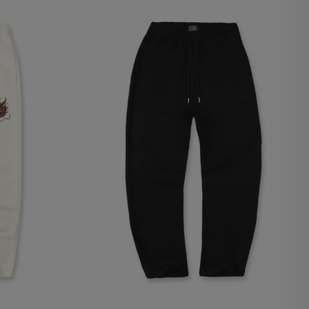
lx, No guardan
Descripción
Crea una huella digital
para esa sesión de
usuario en esa cuenta.
Dura 30 minutos. Se
actualiza cada vez que
el código de analítica
del lado del cliente se
ejecuta en el navegador.
Esta cookie contiene el
Id del orderForm, lo que
permite persistir y
restaurar el carrito del
usuario (orderForm).
Contiene el
VTEX_CHK_Order_Auth
ad de Google
y le da al usuario
permiso para ver la