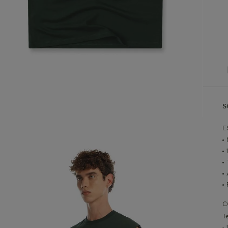
S
E
C
T