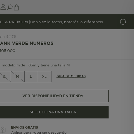
ELA PREMIUM |
Una vez la tocas, notarás la diferencia
tem
:
94176
TANK VERDE NÚMEROS
105
.
000
l modelo mide 1.83m y tiene una talla M
GUÍA DE MEDIDAS
S
M
L
XL
VER DISPONIBILIDAD EN TIENDA
SELECCIONA UNA TALLA
ENVÍOS GRATIS
Aplica para ropa sin descuento.