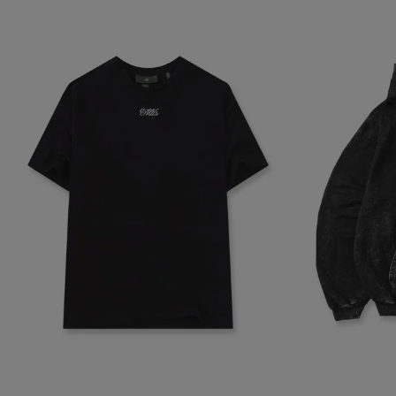
navegador, pero
información per
Nombre
biggy-session
checkout.vtex
CheckoutData