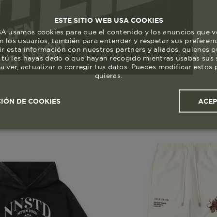
ESTE SITIO WEB USA COOKIES
 usamos cookies para que el contenido y los anuncios que v
 los usuarios, también para entender y respetar sus preferen
ir esta información con nuestros partners y aliados, quienes 
 tú les hayas dado o que hayan recogido mientras usabas sus s
a ver, actualizar o corregir tus datos. Puedes modificar esto
quieras.
ACE
IÓN DE COOKIES
ales y
Cookies de
Cookies de
Cook
s
rendimiento
segmentación (las de
publicidad)
Cookies esenciales y necesarias
Cookies de rendimiento