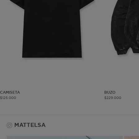
Co
Estas son las q
a zonas seguras 
seleccionar tus 
navegador, pero
información per
Nombre
biggy-session
CAMISETA
BUZO
$
125
.
000
$
229
.
000
MATTELSA
checkout.vtex