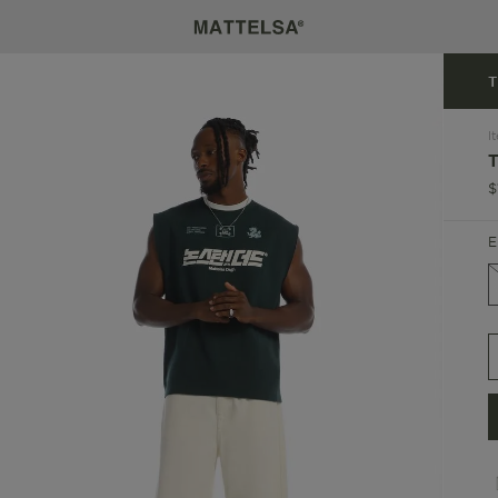
T
I
$
E