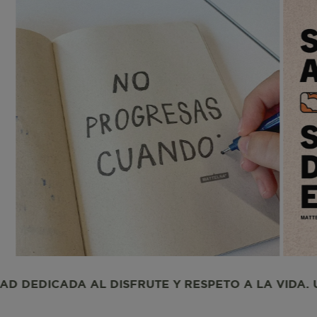
CheckoutData
IPI
IPS
ISI
E Y RESPETO A LA VIDA. UNA COMUNIDAD DEDICAD