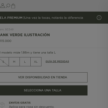
ELA PREMIUM |
Una vez la tocas, notarás la diferencia
tem
:
93349
TANK VERDE ILUSTRACIÓN
115
.
000
l modelo mide 1.86m y tiene una talla L
GUÍA DE MEDIDAS
S
M
L
XL
VER DISPONIBILIDAD EN TIENDA
SELECCIONA UNA TALLA
ENVÍOS GRATIS
Aplica para ropa sin descuento.