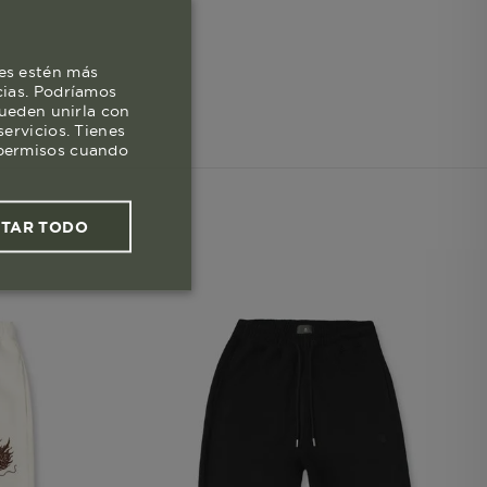
es estén más
cias. Podríamos
pueden unirla con
ervicios. Tienes
s permisos cuando
PTAR TODO
ies funcionales