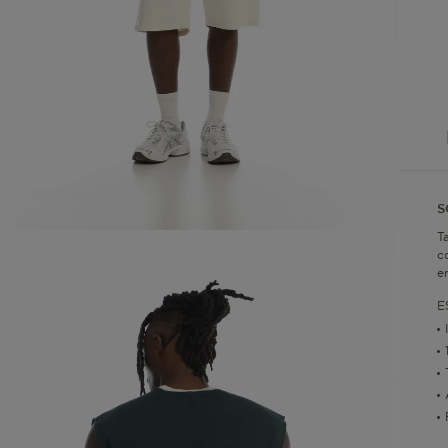
S
T
c
e
E