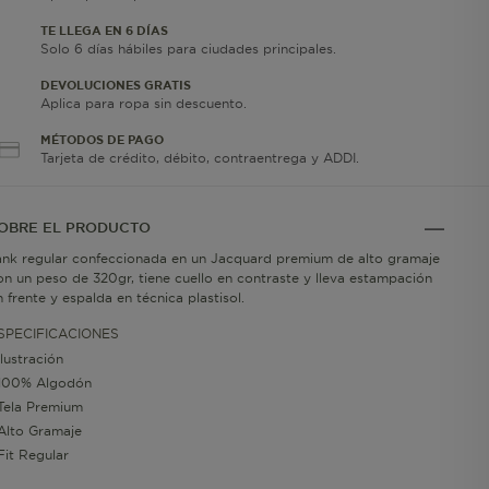
TE LLEGA EN 6 DÍAS
Solo 6 días hábiles para ciudades principales.
DEVOLUCIONES GRATIS
Aplica para ropa sin descuento.
MÉTODOS DE PAGO
Tarjeta de crédito, débito, contraentrega y ADDI.
OBRE EL PRODUCTO
ank regular confeccionada en un Jacquard premium de alto gramaje
on un peso de 320gr, tiene cuello en contraste y lleva estampación
n frente y espalda en técnica plastisol.
SPECIFICACIONES
Ilustración
100% Algodón
Tela Premium
Alto Gramaje
Fit Regular