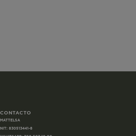
ISS
SGTS
vtex-imperson
CONTACTO
MATTELSA
VtexIdclientA
NIT: 830513441-8