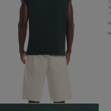
C
T
E
D