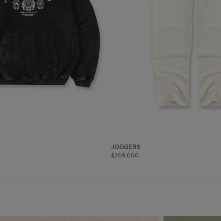
okies de segmentación (las de publicidad)
Cookies funciona
ue hacen que el sitio funcione bien. Permiten cosas básicas como
o recordar lo que elegiste durante la sesión. Solo se activan cua
preferencias de privacidad o iniciar sesión. Puedes bloquearlas d
 algunas partes del sitio web pueden dejar de funcionar. Tranqui
sonal que te identifique.
Proveedor
/
Vencimiento
Dominio
-{{accountName}}
www.mattelsa.net
30 minutos
JOGGERS
$
209
.
000
.com
VTEX
2 meses 4
www.mattelsa.net
semanas