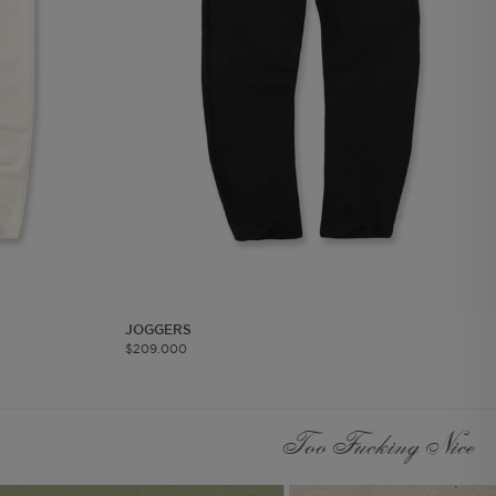
les
 navegar, entrar
ndo al
esde tu
lx, No guardan
Descripción
Crea una huella digital
para esa sesión de
usuario en esa cuenta.
Dura 30 minutos. Se
JOGGERS
actualiza cada vez que
$
209
.
000
el código de analítica
del lado del cliente se
ejecuta en el navegador.
Too Fucking Nice
Esta cookie contiene el
Id del orderForm, lo que
permite persistir y