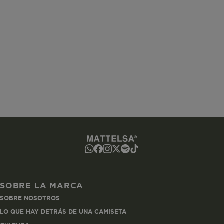
www.mattelsa.net
Sesión
www.mattelsa.net
2 horas
ated-customer-email
www.mattelsa.net
Sesión
SOBRE LA MARCA
SOBRE NOSOTROS
utCookie
www.mattelsa.net
1 hora
LO QUE HAY DETRÁS DE UNA CAMISETA