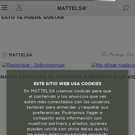
ESTO TE PUEDE GUSTAR
r sale submenu
MATTELSA
Too Fucking Nice
IDAD DEDICADA AL DISFRUTE Y RESPETO A LA VID
ESTE SITIO WEB USA COOKIES
En MATTELSA usamos cookies para que
el contenido y los anuncios que ves
estén más conectados con los usuarios,
también para entender y respetar sus
preferencias. Podríamos llegar a
compartir esta información con
nuestros partners y aliados, quienes
pueden unirla con otros datos que tú
les hayas dado o que hayan recogido