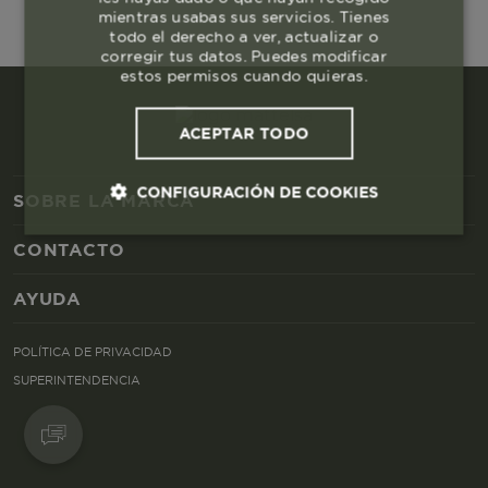
mientras usabas sus servicios. Tienes
todo el derecho a ver, actualizar o
corregir tus datos. Puedes modificar
estos permisos cuando quieras.
ACEPTAR TODO
CONFIGURACIÓN DE COOKIES
SOBRE LA MARCA
CONTACTO
Cookies esenciales y necesarias
AYUDA
Cookies de rendimiento
POLÍTICA DE PRIVACIDAD
Cookies de segmentación (las de
SUPERINTENDENCIA
publicidad)
Cookies funcionales