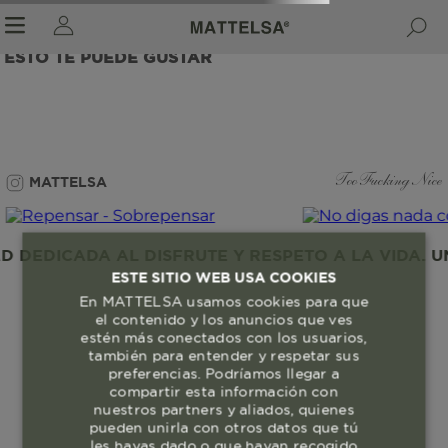
ESTO TE PUEDE GUSTAR
r sale submenu
MATTELSA
Too Fucking Nice
DEDICADA AL DISFRUTE Y RESPETO A LA VIDA. UN
ESTE SITIO WEB USA COOKIES
En MATTELSA usamos cookies para que
el contenido y los anuncios que ves
estén más conectados con los usuarios,
también para entender y respetar sus
preferencias. Podríamos llegar a
compartir esta información con
nuestros partners y aliados, quienes
pueden unirla con otros datos que tú
les hayas dado o que hayan recogido