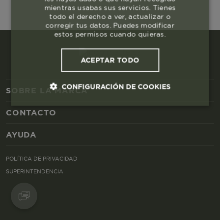
mientras usabas sus servicios. Tienes
todo el derecho a ver, actualizar o
corregir tus datos. Puedes modificar
estos permisos cuando quieras.
ACEPTAR TODO
CONFIGURACIÓN DE COOKIES
SOBRE LA MARCA
CONTACTO
Cookies esenciales y necesarias
AYUDA
Cookies de rendimiento
POLÍTICA DE PRIVACIDAD
Cookies de segmentación (las de
SUPERINTENDENCIA
publicidad)
Cookies funcionales