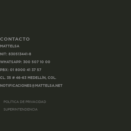
CONTACTO
Co
MATTELSA
Estas son las q
NIT: 830513441-8
a zonas seguras 
WHATSAPP: 300 507 10 00
seleccionar tus 
navegador, pero
PBX: 01 8000 41 37 57
información per
CL. 35 # 46-63 MEDELLÍN, COL.
NOTIFICACIONES@MATTELSA.NET
Nombre
POLÍTICA DE PRIVACIDAD
biggy-session
SUPERINTENDENCIA