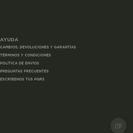
AYUDA
les
CAMBIOS, DEVOLUCIONES Y GARANTÍAS
 navegar, entrar
TÉRMINOS Y CONDICIONES
ndo al
POLÍTICA DE ENVÍOS
esde tu
lx, No guardan
PREGUNTAS FRECUENTES
ESCRÍBENOS TUS PQRS
Descripción
Crea una huella digital
para esa sesión de
usuario en esa cuenta.
Dura 30 minutos. Se
actualiza cada vez que
el código de analítica