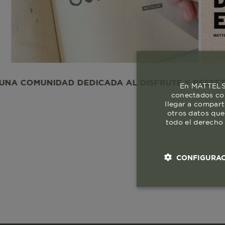
UNIDAD DEDICADA AL DISFRUTE Y RESPETO A LA V
En MATTELSA
conectados con
llegar a compart
otros datos que
todo el derecho 
CONFIGURAC
Cookies esenci
necesaria