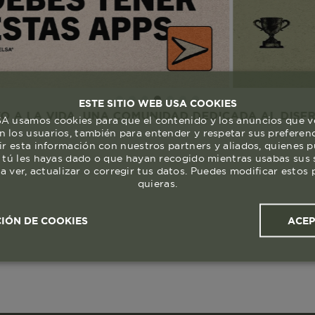
ESTE SITIO WEB USA COOKIES
IDA. UNA COMUNIDAD DEDICADA AL DISFRUTE Y RE
 usamos cookies para que el contenido y los anuncios que v
 los usuarios, también para entender y respetar sus preferen
ir esta información con nuestros partners y aliados, quienes 
 tú les hayas dado o que hayan recogido mientras usabas sus s
a ver, actualizar o corregir tus datos. Puedes modificar esto
quieras.
ACE
IÓN DE COOKIES
ales y
Cookies de
Cookies de
Cook
s
rendimiento
segmentación (las de
publicidad)