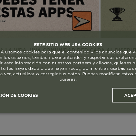
ESTE SITIO WEB USA COOKIES
A. UNA COMUNIDAD DEDICADA AL DISFRUTE Y RESP
 usamos cookies para que el contenido y los anuncios que v
 los usuarios, también para entender y respetar sus preferen
ir esta información con nuestros partners y aliados, quienes 
 tú les hayas dado o que hayan recogido mientras usabas sus s
a ver, actualizar o corregir tus datos. Puedes modificar esto
quieras.
ACE
IÓN DE COOKIES
ales y
Cookies de
Cookies de
Cook
s
rendimiento
segmentación (las de
publicidad)