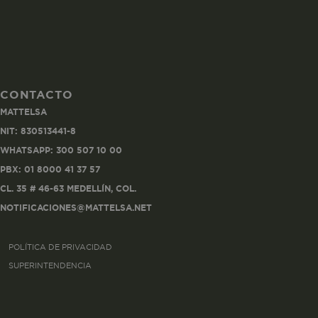
CONTACTO
Co
MATTELSA
Estas son las q
NIT: 830513441-8
a zonas seguras 
WHATSAPP: 300 507 10 00
seleccionar tus 
navegador, pero
PBX: 01 8000 41 37 57
información per
CL. 35 # 46-63 MEDELLÍN, COL.
NOTIFICACIONES@MATTELSA.NET
Nombre
POLÍTICA DE PRIVACIDAD
biggy-session
SUPERINTENDENCIA