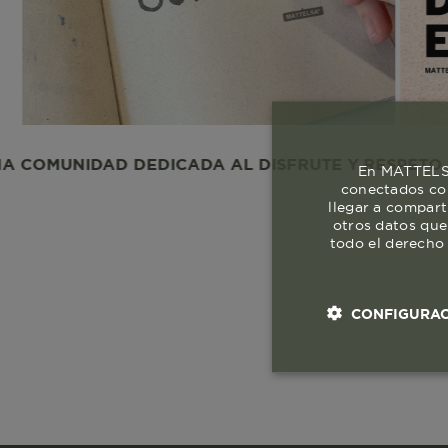
IDAD DEDICADA AL DISFRUTE Y RESPETO A LA VID
En MATTELSA
conectados con
llegar a compart
otros datos que
todo el derecho 
CONFIGURAC
Cookies esenci
necesaria