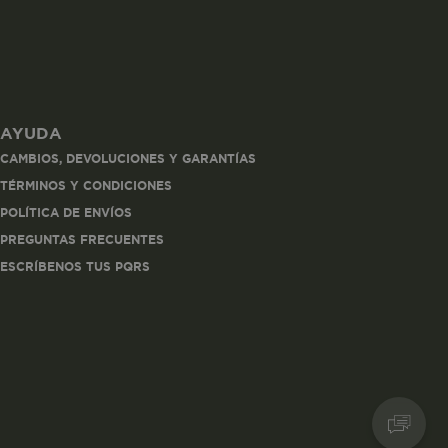
AYUDA
les
CAMBIOS, DEVOLUCIONES Y GARANTÍAS
 navegar, entrar
TÉRMINOS Y CONDICIONES
ndo al
POLÍTICA DE ENVÍOS
esde tu
lx, No guardan
PREGUNTAS FRECUENTES
ESCRÍBENOS TUS PQRS
Descripción
Crea una huella digital
para esa sesión de
usuario en esa cuenta.
Dura 30 minutos. Se
actualiza cada vez que
el código de analítica