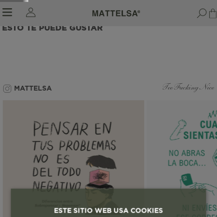
ESTO TE PUEDE GUSTAR
r sale submenu
MATTELSA
Too Fucking Nice
ESTE SITIO WEB USA COOKIES