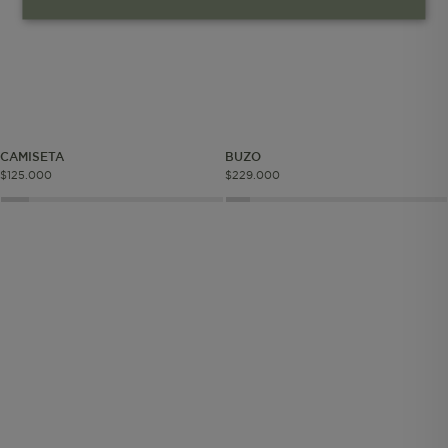
Cookies esenciales y necesarias
Cookies de rendimiento
Cookies de segmentación (las de
CAMISETA
BUZO
publicidad)
$
125
.
000
$
229
.
000
Cookies funcionales
Cookies esenciales y necesarias
Cookies de rendimiento
Cookies de segmentación (las de
publicidad)