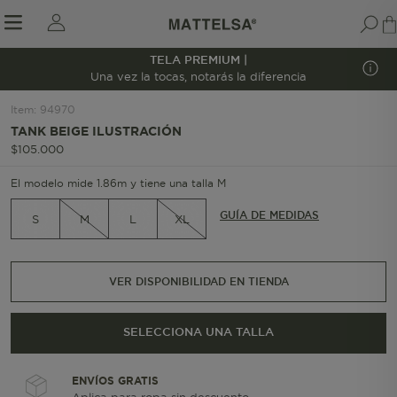
TELA PREMIUM |
1/6
Una vez la tocas, notarás la diferencia
Item
:
94970
TANK BEIGE ILUSTRACIÓN
r sale submenu
$
105
.
000
El modelo mide 1.86m y tiene una talla M
GUÍA DE MEDIDAS
S
M
L
XL
VER DISPONIBILIDAD EN TIENDA
SELECCIONA UNA TALLA
ENVÍOS GRATIS