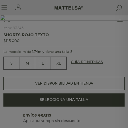
1/6
Item
:
93246
SHORTS ROJO TEXTO
$
115
.
000
r sale submenu
La modelo mide 1.74m y tiene una talla S
GUÍA DE MEDIDAS
S
M
L
XL
VER DISPONIBILIDAD EN TIENDA
SELECCIONA UNA TALLA
ENVÍOS GRATIS
Aplica para ropa sin descuento.