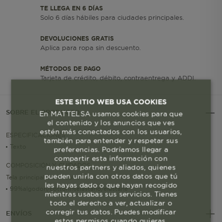
TE LLEGA EN 6 DÍAS
Solo 6 días hábiles para ciudades principales.
DEVOLUCIONES GRATIS
Aplica para ropa sin descuento.
MÉTODOS DE PAGO
Tarjeta de crédito, débito, contraentrega y ADDI.
ESTE SITIO WEB USA COOKIES
SOBRE EL PRODUCTO
En MATTELSA usamos cookies para que
el contenido y los anuncios que ves
estén más conectados con los usuarios,
ESPECIFICACIONES
también para entender y respetar sus
Texto
preferencias. Podríamos llegar a
compartir esta información con
COMPOSICIÓN Y CUIDADOS
nuestros partners y aliados, quienes
pueden unirla con otros datos que tú
Tela principal/Main fabric
les hayas dado o que hayan recogido
99%algodon/cotton1%elastano/elastane
mientras usabas sus servicios. Tienes
todo el derecho a ver, actualizar o
corregir tus datos. Puedes modificar
ENVÍOS
estos permisos cuando quieras.