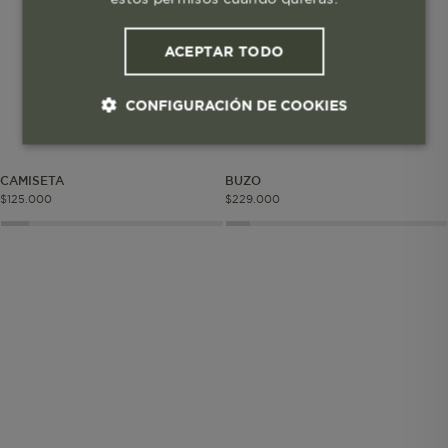
ACEPTAR TODO
CONFIGURACIÓN DE COOKIES
Cookies esenciales y necesarias
CAMISETA
BUZO
$
125
.
000
$
229
.
000
Cookies de rendimiento
Cookies de segmentación (las de
publicidad)
Cookies funcionales