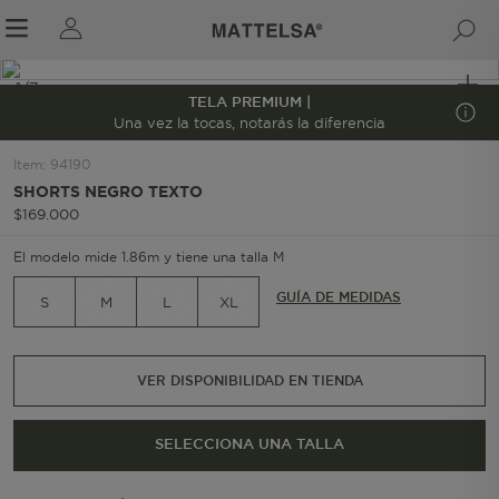
1/7
TELA PREMIUM |
Una vez la tocas, notarás la diferencia
Item
:
94190
r sale submenu
SHORTS NEGRO TEXTO
$
169
.
000
El modelo mide 1.86m y tiene una talla M
GUÍA DE MEDIDAS
S
M
L
XL
VER DISPONIBILIDAD EN TIENDA
SELECCIONA UNA TALLA