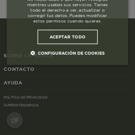
mientras usabas sus servicios. Tienes
todo el derecho a ver, actualizar o
corregir tus datos. Puedes modificar
estos permisos cuando quieras.
ACEPTAR TODO
CONFIGURACIÓN DE COOKIES
SOBRE LA MARCA
CONTACTO
Cookies esenciales y necesarias
AYUDA
Cookies de rendimiento
POLÍTICA DE PRIVACIDAD
Cookies de segmentación (las de
SUPERINTENDENCIA
publicidad)
Cookies funcionales