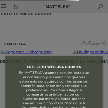
ESTO TE PUEDE GUSTAR
r sale submenu
MATTELSA
Too Fucking Nice
DICADA AL DISFRUTE Y RESPETO A LA VIDA. UNA 
ESTE SITIO WEB USA COOKIES
En MATTELSA usamos cookies para que
el contenido y los anuncios que ves
estén más conectados con los usuarios,
también para entender y respetar sus
preferencias. Podríamos llegar a
compartir esta información con
nuestros partners y aliados, quienes
pueden unirla con otros datos que tú
les hayas dado o que hayan recogido