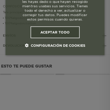
les hayas dado o que hayan recogido
mientras usabas sus servicios. Tienes
COMPOSICIÓN Y CUIDADOS
todo el derecho a ver, actualizar o
Tela principal/Main fabric
corregir tus datos. Puedes modificar
100%algodon/cotton
estos permisos cuando quieras.
100%algodon/cotton
ACEPTAR TODO
ENVÍOS
CONFIGURACIÓN DE COOKIES
DEVOLUCIONES Y GARANTÍAS
Cookies esenciales y necesarias
ESTO TE PUEDE GUSTAR
Cookies de rendimiento
Cookies de segmentación (las de
publicidad)
Cookies funcionales