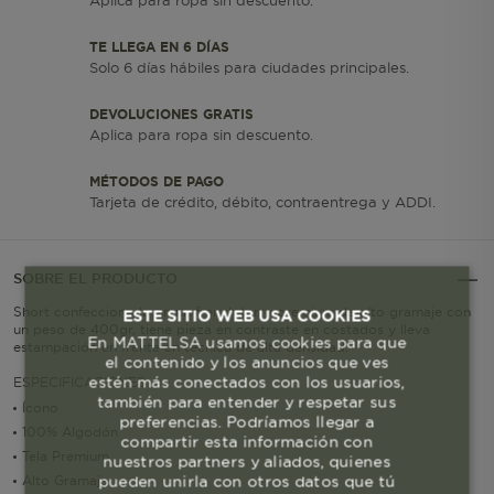
Aplica para ropa sin descuento.
TE LLEGA EN 6 DÍAS
Solo 6 días hábiles para ciudades principales.
DEVOLUCIONES GRATIS
Aplica para ropa sin descuento.
MÉTODOS DE PAGO
Tarjeta de crédito, débito, contraentrega y ADDI.
SOBRE EL PRODUCTO
Short confeccionado en un french terry premium de alto gramaje con
ESTE SITIO WEB USA COOKIES
un peso de 400gr, tiene pieza en contraste en costados y lleva
En MATTELSA usamos cookies para que
estampación en frente en técnica de alta densidad.
el contenido y los anuncios que ves
estén más conectados con los usuarios,
ESPECIFICACIONES
también para entender y respetar sus
Ícono
preferencias. Podríamos llegar a
100% Algodón
compartir esta información con
Tela Premium
nuestros partners y aliados, quienes
pueden unirla con otros datos que tú
Alto Gramaje