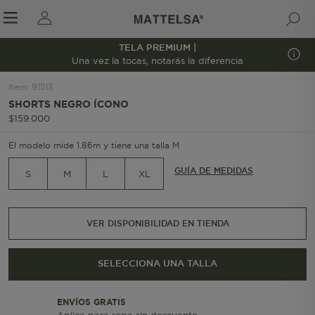
TELA PREMIUM |
1/7
Una vez la tocas, notarás la diferencia
Item
:
91513
SHORTS NEGRO ÍCONO
r sale submenu
$
159
.
000
El modelo mide 1.86m y tiene una talla M
GUÍA DE MEDIDAS
S
M
L
XL
VER DISPONIBILIDAD EN TIENDA
SELECCIONA UNA TALLA
ENVÍOS GRATIS