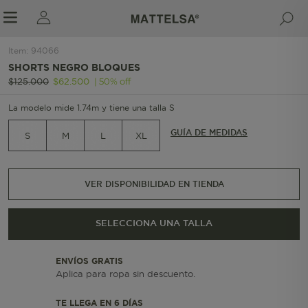
Item
:
94066
1/5
SHORTS NEGRO BLOQUES
|
50
%
off
$
125
.
000
$
62
.
500
r sale submenu
La modelo mide 1.74m y tiene una talla S
GUÍA DE MEDIDAS
S
M
L
XL
VER DISPONIBILIDAD EN TIENDA
SELECCIONA UNA TALLA
ENVÍOS GRATIS
Aplica para ropa sin descuento.
TE LLEGA EN 6 DÍAS