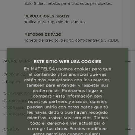
Solo 6 días hábiles para ciudades principales.
DEVOLUCIONES GRATIS
Aplica para ropa sin descuento.
MÉTODOS DE PAGO
Tarjeta de crédito, débito, contraentrega y ADDI.
SOBRE EL PRODUCTO
ESTE SITIO WEB USA COOKIES
En MATTELSA usamos cookies para que
el contenido y los anuncios que ves
ESPECIFICACIONES
estén más conectados con los usuarios,
Bloques
también para entender y respetar sus
preferencias. Podríamos llegar a
COMPOSICIÓN Y CUIDADOS
compartir esta información con
Tela principal/Main fabric
nuestros partners y aliados, quienes
pueden unirla con otros datos que tú
100%cotton/algodon
les hayas dado o que hayan recogido
100%cotton/algodon
mientras usabas sus servicios. Tienes
todo el derecho a ver, actualizar o
corregir tus datos. Puedes modificar
ENVÍOS
estos permisos cuando quieras.