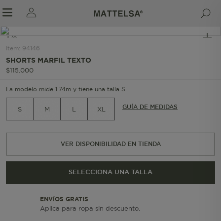
1/8
Item
:
94146
SHORTS MARFIL TEXTO
$
115
.
000
r sale submenu
La modelo mide 1.74m y tiene una talla S
GUÍA DE MEDIDAS
S
M
L
XL
VER DISPONIBILIDAD EN TIENDA
SELECCIONA UNA TALLA
ENVÍOS GRATIS
Aplica para ropa sin descuento.