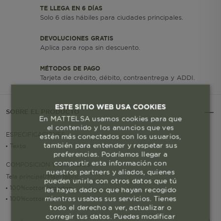
TE LLEGA EN 6 DÍAS
Solo 6 días hábiles para ciudades principales.
DEVOLUCIONES GRATIS
Aplica para ropa sin descuento.
MÉTODOS DE PAGO
Tarjeta de crédito, débito, contraentrega y ADDI.
ESTE SITIO WEB USA COOKIES
SOBRE EL PRODUCTO
En MATTELSA usamos cookies para que
el contenido y los anuncios que ves
ESPECIFICACIONES
estén más conectados con los usuarios,
también para entender y respetar sus
Texto
preferencias. Podríamos llegar a
compartir esta información con
COMPOSICIÓN Y CUIDADOS
nuestros partners y aliados, quienes
Tela principal/Main fabric
pueden unirla con otros datos que tú
100%cotton/algodon
les hayas dado o que hayan recogido
mientras usabas sus servicios. Tienes
100%cotton/algodon
todo el derecho a ver, actualizar o
corregir tus datos. Puedes modificar