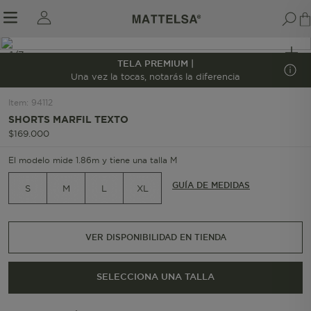
1/7
TELA PREMIUM |
Una vez la tocas, notarás la diferencia
Item
:
94112
r sale submenu
SHORTS MARFIL TEXTO
$
169
.
000
El modelo mide 1.86m y tiene una talla M
GUÍA DE MEDIDAS
S
M
L
XL
VER DISPONIBILIDAD EN TIENDA
SELECCIONA UNA TALLA