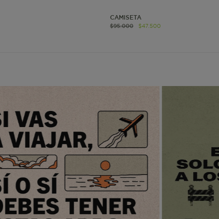
CAMISETA
www.mattelsa.net
1 mes 4
$
95
.
000
$
47
.
500
semanas
www.mattelsa.net
3 días
www.mattelsa.net
2 horas
www.mattelsa.net
Sesión