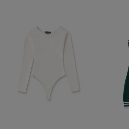
navegador, pero
información per
Nombre
biggy-session
checkout.vtex
CheckoutData