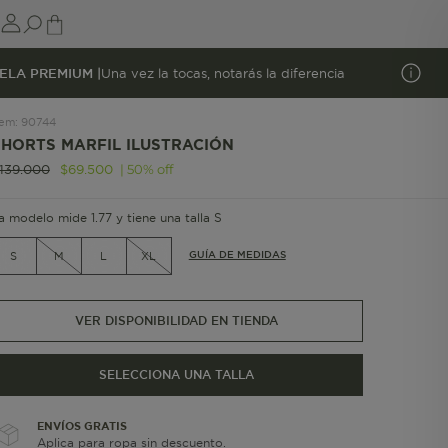
ELA PREMIUM |
Una vez la tocas, notarás la diferencia
tem
:
90744
SHORTS MARFIL ILUSTRACIÓN
|
50
%
off
139
.
000
$
69
.
500
a modelo mide 1.77 y tiene una talla S
GUÍA DE MEDIDAS
S
M
L
XL
VER DISPONIBILIDAD EN TIENDA
SELECCIONA UNA TALLA
ENVÍOS GRATIS
Aplica para ropa sin descuento.