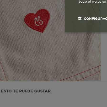
todo el derecho 
CONFIGURAC
Cookies esenci
necesaria
Co
ESTO TE PUEDE GUSTAR
Estas son las q
a zonas seguras 
seleccionar tus 