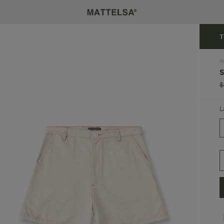
T
I
$
L