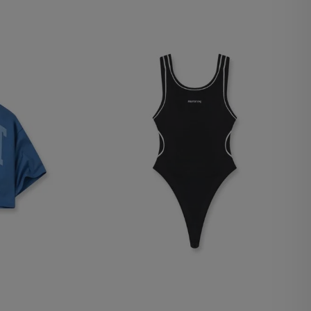
lx, No guardan
Descripción
Crea una huella digital
para esa sesión de
usuario en esa cuenta.
Dura 30 minutos. Se
actualiza cada vez que
el código de analítica
del lado del cliente se
ejecuta en el navegador.
Esta cookie contiene el
Id del orderForm, lo que
permite persistir y
restaurar el carrito del
usuario (orderForm).
Contiene el
VTEX_CHK_Order_Auth
ad de Google
y le da al usuario
permiso para ver la