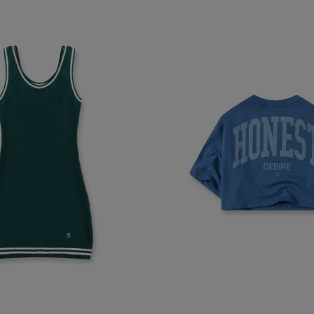
 algunas partes del sitio web pueden dejar de funcionar. Tranqui
sonal que te identifique.
Proveedor
/
Vencimiento
Dominio
-{{accountName}}
www.mattelsa.net
30 minutos
.com
VTEX
2 meses 4
www.mattelsa.net
semanas
Access
www.mattelsa.net
15 minutos
Política de Privacid