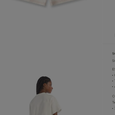
S
S
E
C
T