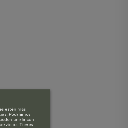
es estén más
cias. Podríamos
pueden unirla con
ervicios. Tienes