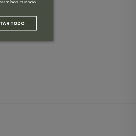
s permisos cuando
PTAR TODO
ies funcionales
les
 navegar, entrar
ndo al
esde tu