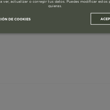
a ver, actualizar o corregir tus datos. Puedes modificar esto
quieras.
ACE
IÓN DE COOKIES
ales y
Cookies de
Cookies de
Cook
s
rendimiento
segmentación (las de
publicidad)
Cookies esenciales y necesarias
Cookies de rendimiento
okies de segmentación (las de publicidad)
Cookies funciona
ue hacen que el sitio funcione bien. Permiten cosas básicas como
o recordar lo que elegiste durante la sesión. Solo se activan cua
preferencias de privacidad o iniciar sesión. Puedes bloquearlas d