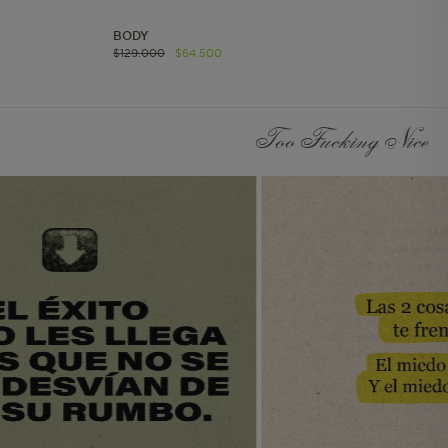
página del pedido
realizado.
BODY
Información Individual
$
129
.
000
$
64
.
500
Persistente. Almacena el
id del usuario. Solo para
usuarios autenticados.
Too Fucking Nice
Información de
Segmento Persistente.
Almacena la
información UTM.
Información Individual
de Sesión Almacena
información de
contexto para call
center y lista de regalos.
Información de
Segmento de Sesión Se
utiliza para agrupar a
los usuarios en el mismo
contexto de
navegación. Considera
los valores UTM.