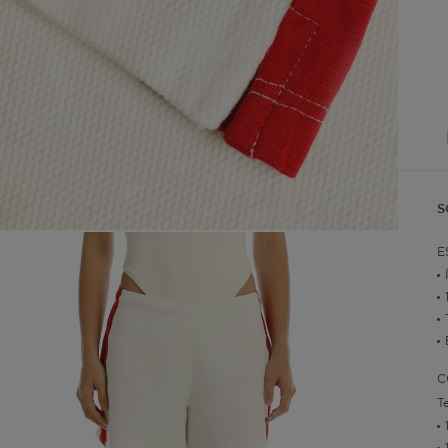
S
E
C
T