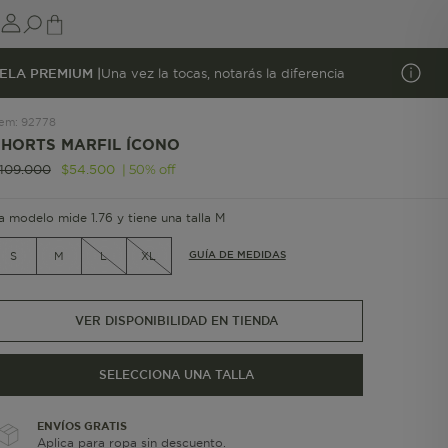
ELA PREMIUM |
Una vez la tocas, notarás la diferencia
tem
:
92778
SHORTS MARFIL ÍCONO
|
50
%
off
109
.
000
$
54
.
500
a modelo mide 1.76 y tiene una talla M
GUÍA DE MEDIDAS
S
M
L
XL
VER DISPONIBILIDAD EN TIENDA
SELECCIONA UNA TALLA
ENVÍOS GRATIS
Aplica para ropa sin descuento.