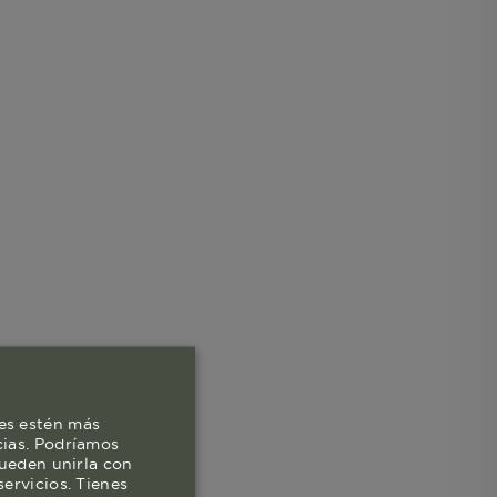
es estén más
cias. Podríamos
pueden unirla con
ervicios. Tienes