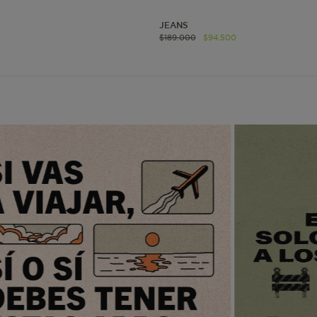
JEANS
www.mattelsa.net
1 mes 4
$
189
.
000
$
94
.
500
semanas
www.mattelsa.net
3 días
www.mattelsa.net
2 horas
www.mattelsa.net
Sesión