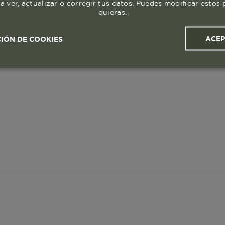
a ver, actualizar o corregir tus datos. Puedes modificar esto
quieras.
ACE
IÓN DE COOKIES
ales y
Cookies de
Cookies de
Cook
s
rendimiento
segmentación (las de
publicidad)
Cookies esenciales y necesarias
Cookies de rendimiento
okies de segmentación (las de publicidad)
Cookies funciona
ue hacen que el sitio funcione bien. Permiten cosas básicas como
o recordar lo que elegiste durante la sesión. Solo se activan cua
preferencias de privacidad o iniciar sesión. Puedes bloquearlas d