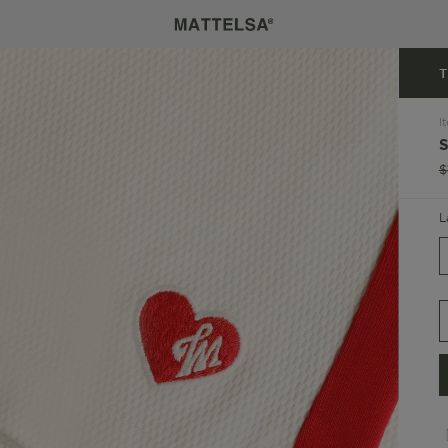
T
I
$
L