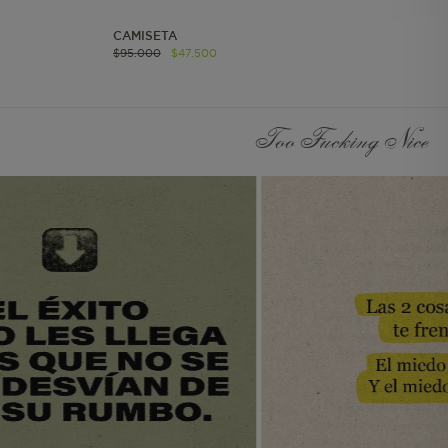
página del pedido
realizado.
CAMISETA
Información Individual
$
95
.
000
$
47
.
500
Persistente. Almacena el
id del usuario. Solo para
usuarios autenticados.
Too Fucking Nice
Información de
Segmento Persistente.
Almacena la
información UTM.
Información Individual
de Sesión Almacena
información de
contexto para call
center y lista de regalos.
Información de
Segmento de Sesión Se
utiliza para agrupar a
los usuarios en el mismo
contexto de
navegación. Considera
los valores UTM.