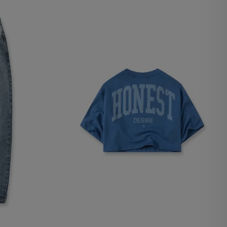
lx, No guardan
Descripción
Crea una huella digital
para esa sesión de
usuario en esa cuenta.
Dura 30 minutos. Se
actualiza cada vez que
el código de analítica
del lado del cliente se
ejecuta en el navegador.
Esta cookie contiene el
Id del orderForm, lo que
permite persistir y
restaurar el carrito del
usuario (orderForm).
Contiene el
VTEX_CHK_Order_Auth
ad de Google
y le da al usuario
permiso para ver la