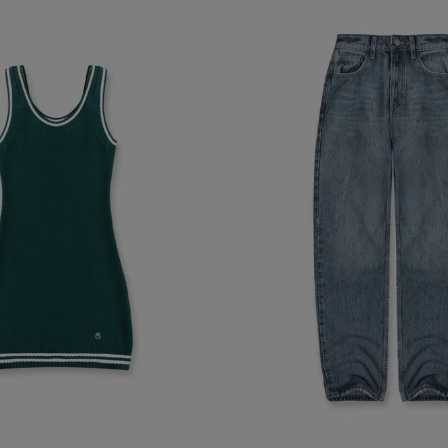
 algunas partes del sitio web pueden dejar de funcionar. Tranqui
sonal que te identifique.
Proveedor
/
Vencimiento
Dominio
-{{accountName}}
www.mattelsa.net
30 minutos
.com
VTEX
2 meses 4
www.mattelsa.net
semanas
Access
www.mattelsa.net
15 minutos
Política de Privacid