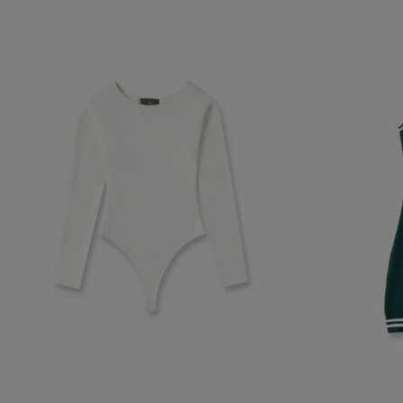
navegador, pero
información per
Nombre
biggy-session
checkout.vtex
CheckoutData