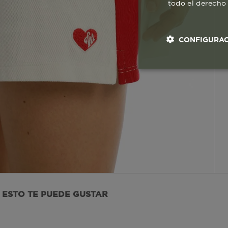
todo el derecho 
CONFIGURAC
Cookies esenci
necesaria
Co
ESTO TE PUEDE GUSTAR
Estas son las q
a zonas seguras 
seleccionar tus 