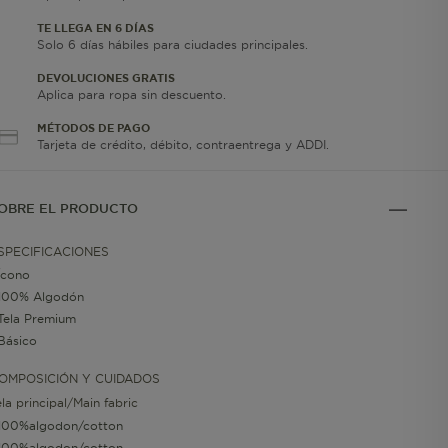
TE LLEGA EN 6 DÍAS
Solo 6 días hábiles para ciudades principales.
DEVOLUCIONES GRATIS
Aplica para ropa sin descuento.
MÉTODOS DE PAGO
Tarjeta de crédito, débito, contraentrega y ADDI.
OBRE EL PRODUCTO
SPECIFICACIONES
Ícono
100% Algodón
Tela Premium
Básico
OMPOSICIÓN Y CUIDADOS
ela principal/Main fabric
100%algodon/cotton
100%algodon/cotton