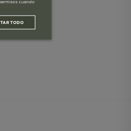
s permisos cuando
PTAR TODO
ies funcionales
les
 navegar, entrar
ndo al
esde tu