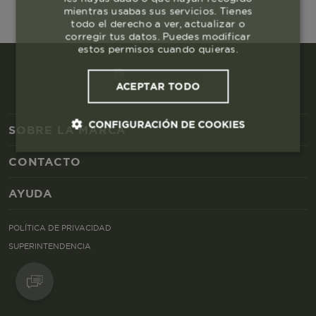
mientras usabas sus servicios. Tienes
todo el derecho a ver, actualizar o
corregir tus datos. Puedes modificar
estos permisos cuando quieras.
ACEPTAR TODO
CONFIGURACIÓN DE COOKIES
SOBRE LA MARCA
CONTACTO
Cookies esenciales y necesarias
AYUDA
Cookies de rendimiento
POLÍTICA DE PRIVACIDAD
Cookies de segmentación (las de
SUPERINTENDENCIA
publicidad)
Cookies funcionales