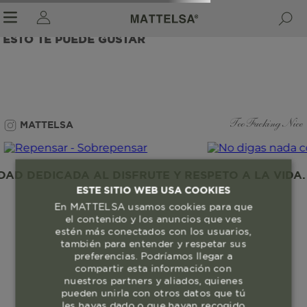
ESTO TE PUEDE GUSTAR
r sale submenu
MATTELSA
Too Fucking Nice
D DEDICADA AL DISFRUTE Y RESPETO A LA VIDA. 
ESTE SITIO WEB USA COOKIES
En MATTELSA usamos cookies para que
el contenido y los anuncios que ves
estén más conectados con los usuarios,
también para entender y respetar sus
preferencias. Podríamos llegar a
compartir esta información con
nuestros partners y aliados, quienes
pueden unirla con otros datos que tú
les hayas dado o que hayan recogido