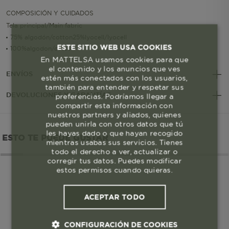
COMPOSICIÓN Y CUIDADOS
Tela principal/Main fabric
75% algodón/cotton25%lyocell/lyocell
ESTE SITIO WEB USA COOKIES
100%algodon/cotton
En MATTELSA usamos cookies para que
el contenido y los anuncios que ves
ENVÍOS
estén más conectados con los usuarios,
también para entender y respetar sus
DEVOLUCIONES Y GARANTÍAS
preferencias. Podríamos llegar a
compartir esta información con
nuestros partners y aliados, quienes
pueden unirla con otros datos que tú
les hayas dado o que hayan recogido
ESTO TE PUEDE GUSTAR
mientras usabas sus servicios. Tienes
todo el derecho a ver, actualizar o
corregir tus datos. Puedes modificar
estos permisos cuando quieras.
ACEPTAR TODO
CONFIGURACIÓN DE COOKIES