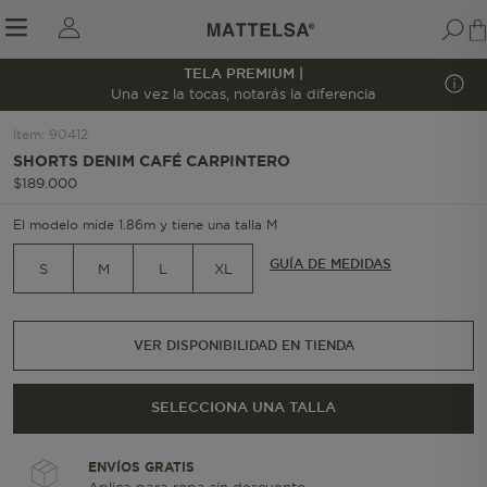
TELA PREMIUM |
1/8
Una vez la tocas, notarás la diferencia
Item
:
90412
SHORTS DENIM CAFÉ CARPINTERO
r sale submenu
$
189
.
000
El modelo mide 1.86m y tiene una talla M
GUÍA DE MEDIDAS
S
M
L
XL
VER DISPONIBILIDAD EN TIENDA
SELECCIONA UNA TALLA
ENVÍOS GRATIS