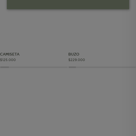
Cookies esenciales y necesarias
Cookies de rendimiento
Cookies de segmentación (las de
publicidad)
CAMISETA
BUZO
$
125
.
000
$
229
.
000
Cookies funcionales
Cookies esenciales y necesarias
Cookies de rendimiento
Cookies de segmentación (las de