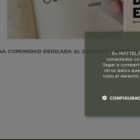
NIDAD DEDICADA AL DISFRUTE Y RESPETO A LA VI
En MATTELSA
conectados con
llegar a compart
otros datos que
todo el derecho 
CONFIGURAC
Cookies esenci
necesaria