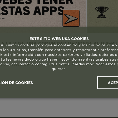
ESTE SITIO WEB USA COOKIES
DA. UNA COMUNIDAD DEDICADA AL DISFRUTE Y RES
 usamos cookies para que el contenido y los anuncios que v
 los usuarios, también para entender y respetar sus preferen
ir esta información con nuestros partners y aliados, quienes 
 tú les hayas dado o que hayan recogido mientras usabas sus s
a ver, actualizar o corregir tus datos. Puedes modificar esto
quieras.
ACE
IÓN DE COOKIES
ales y
Cookies de
Cookies de
Cook
s
rendimiento
segmentación (las de
publicidad)