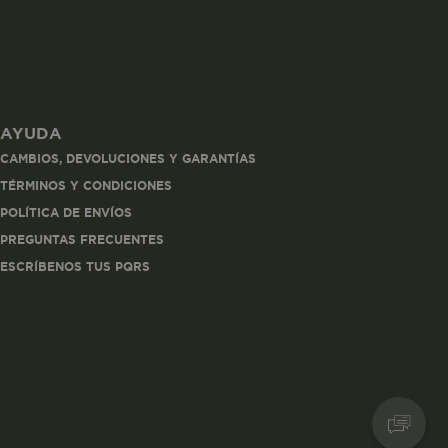
AYUDA
les
CAMBIOS, DEVOLUCIONES Y GARANTÍAS
 navegar, entrar
TÉRMINOS Y CONDICIONES
ndo al
POLÍTICA DE ENVÍOS
esde tu
lx, No guardan
PREGUNTAS FRECUENTES
ESCRÍBENOS TUS PQRS
Descripción
Crea una huella digital
para esa sesión de
usuario en esa cuenta.
Dura 30 minutos. Se
actualiza cada vez que
el código de analítica