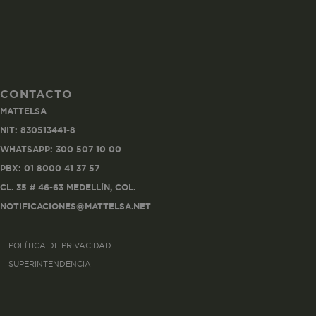
CONTACTO
Co
MATTELSA
Estas son las q
NIT: 830513441-8
a zonas seguras 
WHATSAPP: 300 507 10 00
seleccionar tus 
navegador, pero
PBX: 01 8000 41 37 57
información per
CL. 35 # 46-63 MEDELLÍN, COL.
NOTIFICACIONES@MATTELSA.NET
Nombre
POLÍTICA DE PRIVACIDAD
biggy-session
SUPERINTENDENCIA