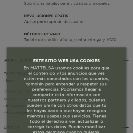
Solo 6 días hábiles para ciudades principales.
DEVOLUCIONES GRATIS
Aplica para ropa sin descuento.
MÉTODOS DE PAGO
Tarjeta de crédito, débito, contraentrega y ADDI.
SOBRE EL PRODUCTO
ESTE SITIO WEB USA COOKIES
En MATTELSA usamos cookies para que
el contenido y los anuncios que ves
ESPECIFICACIONES
estén más conectados con los usuarios,
Ícono
también para entender y respetar sus
preferencias. Podríamos llegar a
COMPOSICIÓN Y CUIDADOS
compartir esta información con
Tela principal/Main fabric
nuestros partners y aliados, quienes
pueden unirla con otros datos que tú
60 algodon
les hayas dado o que hayan recogido
40 poliester
mientras usabas sus servicios. Tienes
todo el derecho a ver, actualizar o
corregir tus datos. Puedes modificar
ENVÍOS
estos permisos cuando quieras.