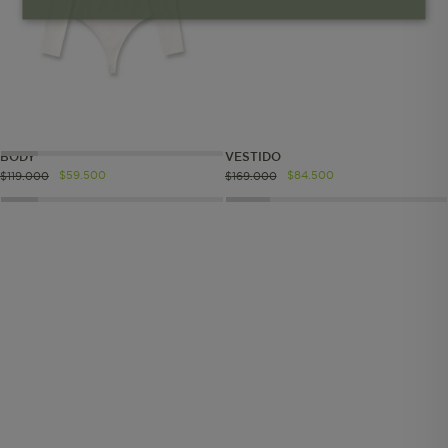
Cookies esenciales y necesarias
Cookies de rendimiento
Cookies de segmentación (las de
BODY
VESTIDO
publicidad)
$
59
.
500
$
84
.
500
$
119
.
000
$
169
.
000
Cookies funcionales
Cookies esenciales y necesarias
Cookies de rendimiento
Cookies de segmentación (las de
publicidad)