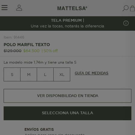
TELA PREMIUM |
1/5
Una vez la tocas, notarás la diferencia
Item
:
91446
POLO MARFIL TEXTO
r sale submenu
|
50
%
off
$
129
.
000
$
64
.
500
La modelo mide 1.74m y tiene una talla S
GUÍA DE MEDIDAS
S
M
L
XL
VER DISPONIBILIDAD EN TIENDA
SELECCIONA UNA TALLA
ENVÍOS GRATIS