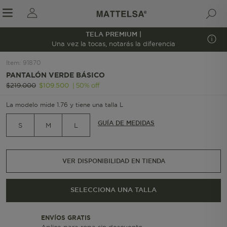
TELA PREMIUM |
1/8
Una vez la tocas, notarás la diferencia
Item
:
91870
PANTALÓN VERDE BÁSICO
r sale submenu
|
50
%
off
$
219
.
000
$
109
.
500
La modelo mide 1.76 y tiene una talla L
GUÍA DE MEDIDAS
S
M
L
VER DISPONIBILIDAD EN TIENDA
SELECCIONA UNA TALLA
ENVÍOS GRATIS