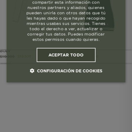
compartir esta información con
nuestros partners y aliados, quienes
pueden unirla con otros datos que tú
les hayas dado o que hayan recogido
mientras usabas sus servicios. Tienes
todo el derecho a ver, actualizar o
corregir tus datos. Puedes modificar
estos permisos cuando quieras.
BODY
VESTIDO
ACEPTAR TODO
$
59
.
500
$
84
.
500
$
119
.
000
$
169
.
000
CONFIGURACIÓN DE COOKIES
Cookies esenciales y necesarias
Cookies de rendimiento
Cookies de segmentación (las de
publicidad)