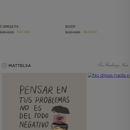
Cookies funcionales
CAMISETA
BODY
$
47
.
500
$
64
.
500
$
95
.
000
$
129
.
000
Cookies esenciales y necesarias
Cookies de rendimiento
MATTELSA
Too Fucking Nice
Cookies de segmentación (las de
publicidad)
Cookies funcionales
Estas son las que hacen que el sitio
funcione bien. Permiten cosas básicas
como navegar, entrar a zonas seguras
o recordar lo que elegiste durante la
sesión. Solo se activan cuando al
seleccionar tus preferencias de