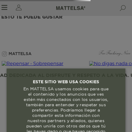
ESTO TE PUEDE GUSTAR
r sale submenu
MATTELSA
Too Fucking Nice
 DEDICADA AL DISFRUTE Y RESPETO A LA VIDA. U
ESTE SITIO WEB USA COOKIES
En MATTELSA usamos cookies para que
el contenido y los anuncios que ves
estén más conectados con los usuarios,
también para entender y respetar sus
preferencias. Podríamos llegar a
compartir esta información con
nuestros partners y aliados, quienes
pueden unirla con otros datos que tú
les hayas dado o que hayan recogido