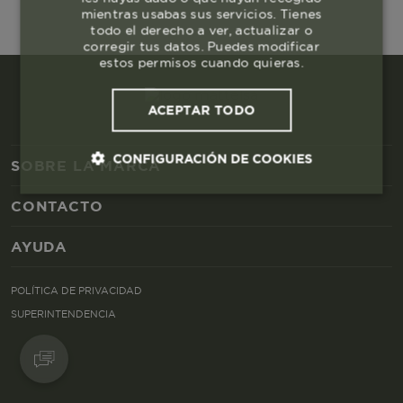
mientras usabas sus servicios. Tienes
todo el derecho a ver, actualizar o
corregir tus datos. Puedes modificar
estos permisos cuando quieras.
ACEPTAR TODO
CONFIGURACIÓN DE COOKIES
SOBRE LA MARCA
CONTACTO
Cookies esenciales y necesarias
AYUDA
Cookies de rendimiento
POLÍTICA DE PRIVACIDAD
Cookies de segmentación (las de
SUPERINTENDENCIA
publicidad)
Cookies funcionales