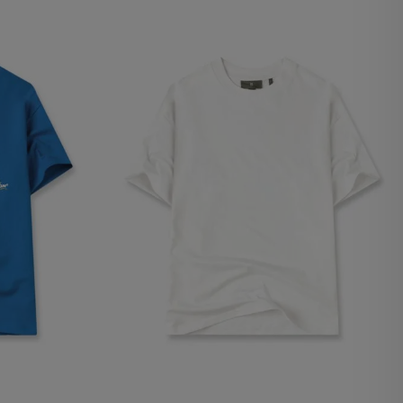
lx, No guardan
Descripción
Crea una huella digital
para esa sesión de
usuario en esa cuenta.
Dura 30 minutos. Se
actualiza cada vez que
el código de analítica
del lado del cliente se
ejecuta en el navegador.
Esta cookie contiene el
Id del orderForm, lo que
permite persistir y
restaurar el carrito del
usuario (orderForm).
Contiene el
VTEX_CHK_Order_Auth
ad de Google
y le da al usuario
permiso para ver la