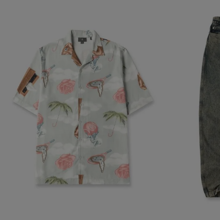
navegador, pero
información per
Nombre
biggy-session
checkout.vtex
CheckoutData