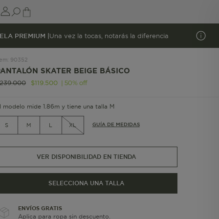
ELA PREMIUM |
Una vez la tocas, notarás la diferencia
tem
:
90352
PANTALÓN SKATER BEIGE BÁSICO
|
50
%
off
239
.
000
$
119
.
500
l modelo mide 1.86m y tiene una talla M
GUÍA DE MEDIDAS
S
M
L
XL
VER DISPONIBILIDAD EN TIENDA
SELECCIONA UNA TALLA
ENVÍOS GRATIS
Aplica para ropa sin descuento.