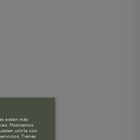
es estén más
cias. Podríamos
pueden unirla con
ervicios. Tienes