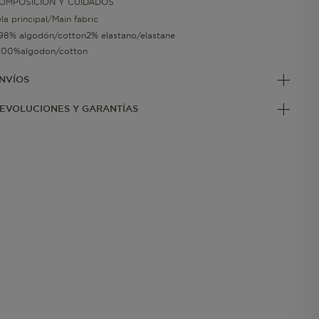
OMPOSICIÓN Y CUIDADOS
ela principal/Main fabric
98% algodón/cotton2% elastano/elastane
100%algodon/cotton
NVÍOS
EVOLUCIONES Y GARANTÍAS