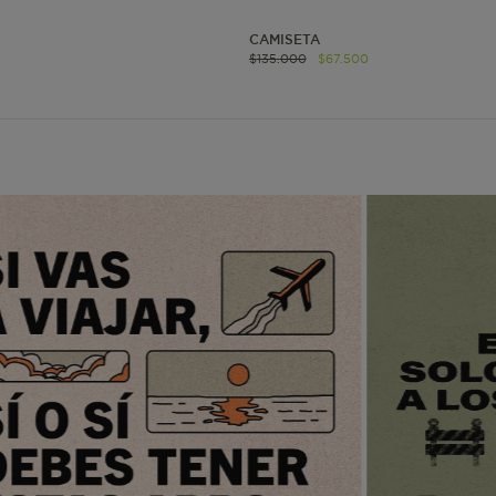
CAMISETA
www.mattelsa.net
1 mes 4
$
135
.
000
$
67
.
500
semanas
www.mattelsa.net
3 días
www.mattelsa.net
2 horas
www.mattelsa.net
Sesión