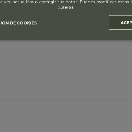
a ver, actualizar o corregir tus datos. Puedes modificar esto
quieras.
ACE
IÓN DE COOKIES
ales y
Cookies de
Cookies de
Cook
s
rendimiento
segmentación (las de
publicidad)
Cookies esenciales y necesarias
Cookies de rendimiento
okies de segmentación (las de publicidad)
Cookies funciona
ue hacen que el sitio funcione bien. Permiten cosas básicas como
o recordar lo que elegiste durante la sesión. Solo se activan cua
preferencias de privacidad o iniciar sesión. Puedes bloquearlas d