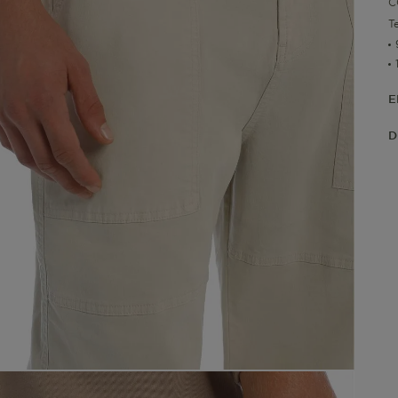
C
T
E
D