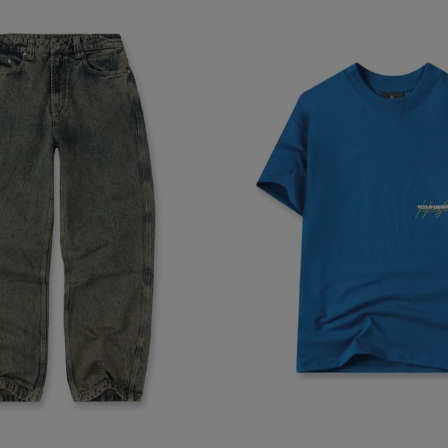
 algunas partes del sitio web pueden dejar de funcionar. Tranqui
sonal que te identifique.
Proveedor
/
Vencimiento
Dominio
-{{accountName}}
www.mattelsa.net
30 minutos
.com
VTEX
2 meses 4
www.mattelsa.net
semanas
Access
www.mattelsa.net
15 minutos
Política de Privacid