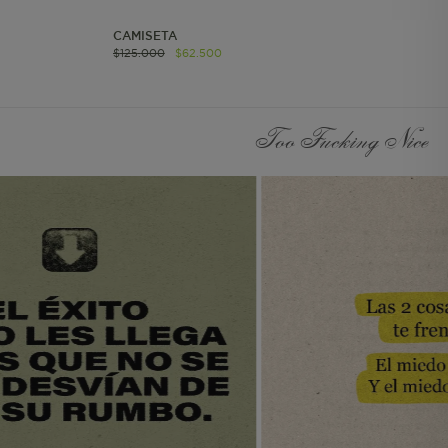
página del pedido
realizado.
CAMISETA
Información Individual
$
125
.
000
$
62
.
500
Persistente. Almacena el
id del usuario. Solo para
usuarios autenticados.
Too Fucking Nice
Información de
Segmento Persistente.
Almacena la
información UTM.
Información Individual
de Sesión Almacena
información de
contexto para call
center y lista de regalos.
Información de
Segmento de Sesión Se
utiliza para agrupar a
los usuarios en el mismo
contexto de
navegación. Considera
los valores UTM.