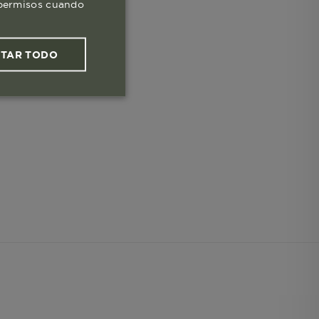
s permisos cuando
PTAR TODO
ies funcionales
les
 navegar, entrar
ndo al
esde tu