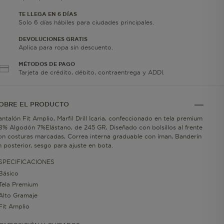
TE LLEGA EN 6 DÍAS
Solo 6 días hábiles para ciudades principales.
DEVOLUCIONES GRATIS
Aplica para ropa sin descuento.
MÉTODOS DE PAGO
Tarjeta de crédito, débito, contraentrega y ADDI.
OBRE EL PRODUCTO
antalón Fit Amplio, Marfil Drill Icaria, confeccionado en tela premium
8% Algodón 7%Elástano, de 245 GR, Diseñado con bolsillos al frente
on costuras marcadas, Correa interna graduable con íman, Banderín
n posterior, sesgo para ajuste en bota.
SPECIFICACIONES
Básico
Tela Premium
Alto Gramaje
Fit Amplio