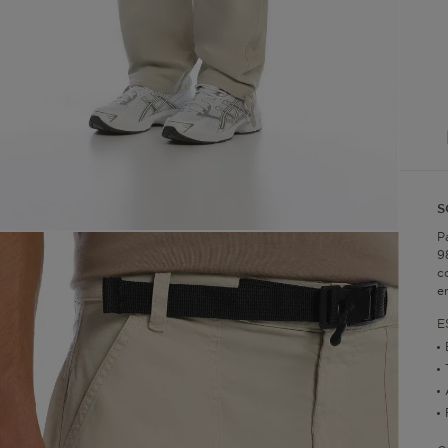
S
P
9
c
e
E