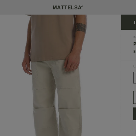
T
I
$
E