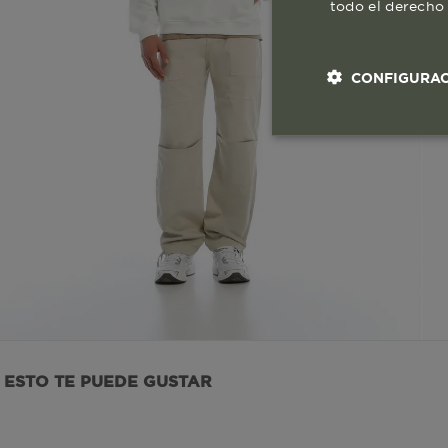
todo el derecho 
CONFIGURAC
Cookies esenci
necesaria
Co
ESTO TE PUEDE GUSTAR
Estas son las q
a zonas seguras 
seleccionar tus 