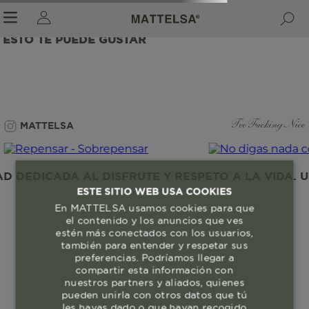
ESTO TE PUEDE GUSTAR
r sale submenu
MATTELSA
Too Fucking Nice
 DEDICADA AL DISFRUTE Y RESPETO A LA VIDA. U
ESTE SITIO WEB USA COOKIES
En MATTELSA usamos cookies para que
el contenido y los anuncios que ves
estén más conectados con los usuarios,
también para entender y respetar sus
preferencias. Podríamos llegar a
compartir esta información con
nuestros partners y aliados, quienes
pueden unirla con otros datos que tú
les hayas dado o que hayan recogido