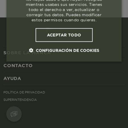
mientras usabas sus servicios. Tienes
todo el derecho a ver, actualizar o
corregir tus datos. Puedes modificar
estos permisos cuando quieras.
ACEPTAR TODO
CONFIGURACIÓN DE COOKIES
SOBRE LA MARCA
CONTACTO
Cookies esenciales y necesarias
AYUDA
Cookies de rendimiento
POLÍTICA DE PRIVACIDAD
Cookies de segmentación (las de
SUPERINTENDENCIA
publicidad)
Cookies funcionales