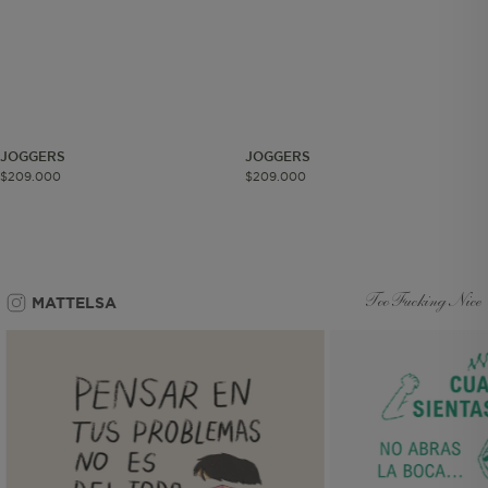
Cookies funcionales
JOGGERS
JOGGERS
$
209
.
000
$
209
.
000
Cookies esenciales y necesarias
Cookies de rendimiento
Cookies de segmentación (las de
publicidad)
MATTELSA
Too Fucking Nice
Cookies funcionales
Estas son las que hacen que el sitio
funcione bien. Permiten cosas básicas
como navegar, entrar a zonas seguras
o recordar lo que elegiste durante la
sesión. Solo se activan cuando al