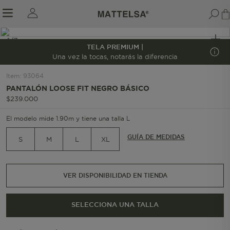
1/7
TELA PREMIUM |
Una vez la tocas, notarás la diferencia
Item
:
93064
r sale submenu
PANTALÓN LOOSE FIT NEGRO BÁSICO
$
239
.
000
El modelo mide 1.90m y tiene una talla L
GUÍA DE MEDIDAS
S
M
L
XL
VER DISPONIBILIDAD EN TIENDA
SELECCIONA UNA TALLA