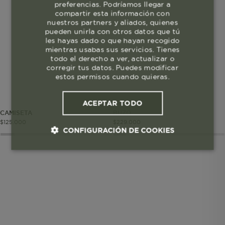
preferencias. Podríamos llegar a
compartir esta información con
nuestros partners y aliados, quienes
pueden unirla con otros datos que tú
les hayas dado o que hayan recogido
mientras usabas sus servicios. Tienes
todo el derecho a ver, actualizar o
corregir tus datos. Puedes modificar
estos permisos cuando quieras.
ACEPTAR TODO
CAMISETA
BUZO
$
125
.
000
$
229
.
000
CONFIGURACIÓN DE COOKIES
Cookies esenciales y necesarias
Cookies de rendimiento
Cookies de segmentación (las de
publicidad)