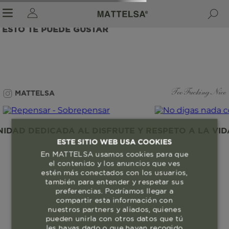
ESTO TE PUEDE GUSTAR
r sale submenu
MATTELSA
Too Fucking Nice
DAD DEDICADA AL DISFRUTE Y RESPETO A LA VIDA
ESTE SITIO WEB USA COOKIES
En MATTELSA usamos cookies para que
el contenido y los anuncios que ves
estén más conectados con los usuarios,
también para entender y respetar sus
preferencias. Podríamos llegar a
compartir esta información con
nuestros partners y aliados, quienes
pueden unirla con otros datos que tú
les hayas dado o que hayan recogido