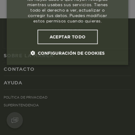
mientras usabas sus servicios. Tienes
todo el derecho a ver, actualizar o
corregir tus datos. Puedes modificar
estos permisos cuando quieras.
ACEPTAR TODO
CONFIGURACIÓN DE COOKIES
SOBRE LA MARCA
CONTACTO
Cookies esenciales y necesarias
AYUDA
Cookies de rendimiento
POLÍTICA DE PRIVACIDAD
Cookies de segmentación (las de
SUPERINTENDENCIA
publicidad)
Cookies funcionales