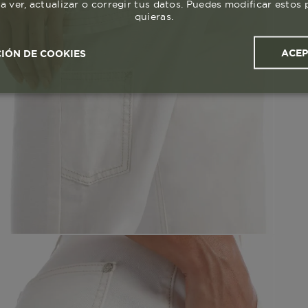
a ver, actualizar o corregir tus datos. Puedes modificar esto
quieras.
ACE
IÓN DE COOKIES
ales y
Cookies de
Cookies de
Cook
s
rendimiento
segmentación (las de
publicidad)
Cookies esenciales y necesarias
Cookies de rendimiento
okies de segmentación (las de publicidad)
Cookies funciona
ue hacen que el sitio funcione bien. Permiten cosas básicas como
o recordar lo que elegiste durante la sesión. Solo se activan cua
preferencias de privacidad o iniciar sesión. Puedes bloquearlas d