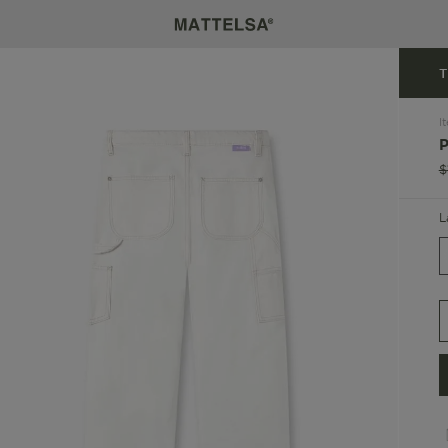
T
I
$
L