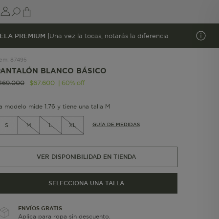
ELA PREMIUM |
Una vez la tocas, notarás la diferencia
tem
:
87495
PANTALÓN BLANCO BÁSICO
|
60
%
off
169
.
000
$
67
.
600
a modelo mide 1.76 y tiene una talla M
GUÍA DE MEDIDAS
S
M
L
XL
VER DISPONIBILIDAD EN TIENDA
SELECCIONA UNA TALLA
ENVÍOS GRATIS
Aplica para ropa sin descuento.