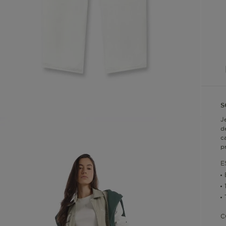
S
J
d
c
p
E
C