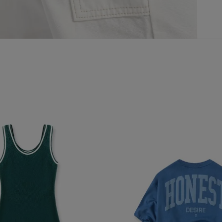
www.mattelsa.net
1 mes 4
semanas
www.mattelsa.net
3 días
www.mattelsa.net
2 horas
www.mattelsa.net
Sesión