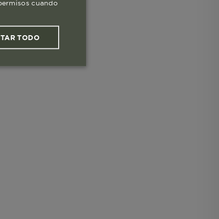
s permisos cuando
PTAR TODO
ies funcionales
les
 navegar, entrar
ndo al
esde tu