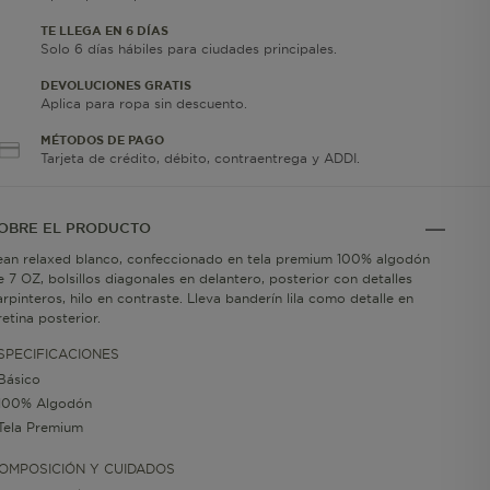
TE LLEGA EN 6 DÍAS
Solo 6 días hábiles para ciudades principales.
DEVOLUCIONES GRATIS
Aplica para ropa sin descuento.
MÉTODOS DE PAGO
Tarjeta de crédito, débito, contraentrega y ADDI.
OBRE EL PRODUCTO
ean relaxed blanco, confeccionado en tela premium 100% algodón
e 7 OZ, bolsillos diagonales en delantero, posterior con detalles
arpinteros, hilo en contraste. Lleva banderín lila como detalle en
retina posterior.
SPECIFICACIONES
Básico
100% Algodón
Tela Premium
OMPOSICIÓN Y CUIDADOS