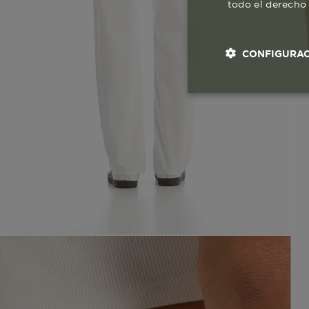
todo el derecho 
CONFIGURAC
Cookies esenci
necesaria
Co
Estas son las q
a zonas seguras 
seleccionar tus 