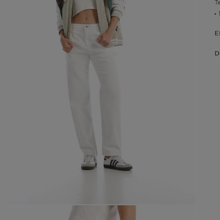
T
E
D