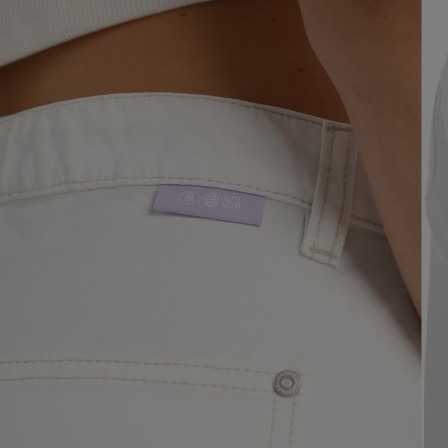
navegador, pero
información per
Nombre
biggy-session
checkout.vtex
CheckoutData