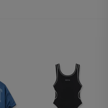
página del pedido
realizado.
Información Individual
Persistente. Almacena el
id del usuario. Solo para
usuarios autenticados.
Información de
Segmento Persistente.
Almacena la
información UTM.
Información Individual
de Sesión Almacena
información de
contexto para call
center y lista de regalos.
Información de
Segmento de Sesión Se
utiliza para agrupar a
los usuarios en el mismo
contexto de
navegación. Considera
los valores UTM.