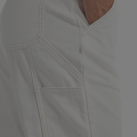
 algunas partes del sitio web pueden dejar de funcionar. Tranqui
sonal que te identifique.
Proveedor
/
Vencimiento
Dominio
-{{accountName}}
www.mattelsa.net
30 minutos
.com
VTEX
2 meses 4
www.mattelsa.net
semanas
Access
www.mattelsa.net
15 minutos
Política de Privacid