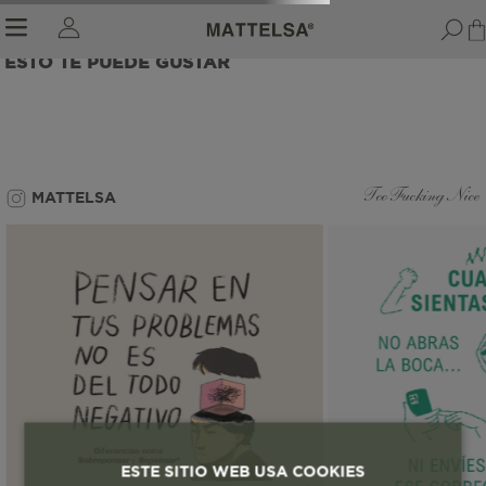
ESTO TE PUEDE GUSTAR
r sale submenu
MATTELSA
Too Fucking Nice
ESTE SITIO WEB USA COOKIES