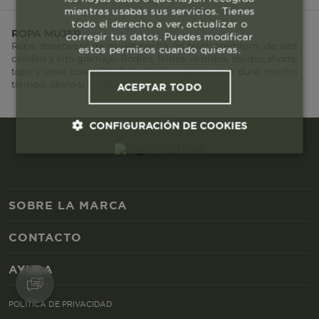
mientras usabas sus servicios. Tienes
todo el derecho a ver, actualizar o
ROPA MUJER
corregir tus datos. Puedes modificar
Ropa streetwear de mujer hecha en telas premium, de alta
estos permisos cuando quieras.
calidad y alto gramaje. Bodies, faldas, vestidos, tejidos, shorts,
tops y otras cosas😏… Todo hecho para que te dure mucho
tiempo, obvio si lo tratas bien.
ACEPTAR TODO
CONFIGURACIÓN DE COOKIES
Cookies esenciales y necesarias
SOBRE LA MARCA
Cookies de rendimiento
CONTACTO
Cookies de segmentación (las de
publicidad)
AYUDA
Cookies funcionales
POLÍTICA DE PRIVACIDAD