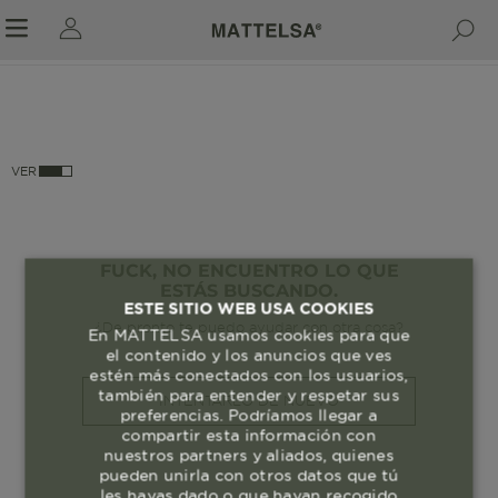
r sale submenu
VER
FUCK, NO ENCUENTRO LO QUE
ESTÁS BUSCANDO.
ESTE SITIO WEB USA COOKIES
¿De pronto te puedo ayudar con otra cosa?
En MATTELSA usamos cookies para que
el contenido y los anuncios que ves
estén más conectados con los usuarios,
también para entender y respetar sus
INTENTARLO DE NUEVO
preferencias. Podríamos llegar a
compartir esta información con
nuestros partners y aliados, quienes
pueden unirla con otros datos que tú
les hayas dado o que hayan recogido