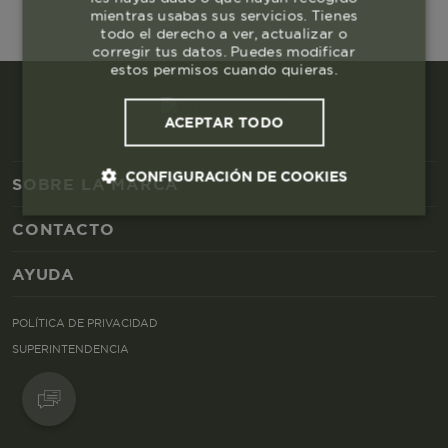
mientras usabas sus servicios. Tienes
todo el derecho a ver, actualizar o
corregir tus datos. Puedes modificar
estos permisos cuando quieras.
ACEPTAR TODO
CONFIGURACIÓN DE COOKIES
SOBRE LA MARCA
CONTACTO
Cookies esenciales y necesarias
AYUDA
Cookies de rendimiento
POLÍTICA DE PRIVACIDAD
Cookies de segmentación (las de
SUPERINTENDENCIA
publicidad)
Cookies funcionales