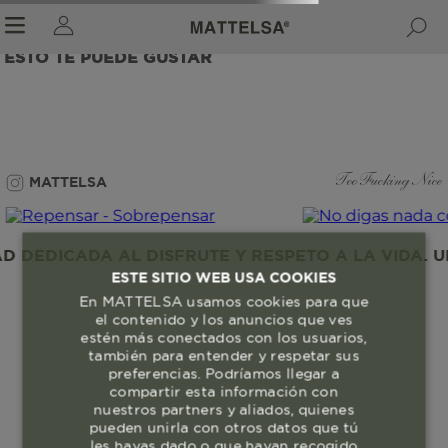
ESTO TE PUEDE GUSTAR
r sale submenu
MATTELSA
Too Fucking Nice
DEDICADA AL DISFRUTE Y RESPETO A LA VIDA. UN
ESTE SITIO WEB USA COOKIES
En MATTELSA usamos cookies para que
el contenido y los anuncios que ves
estén más conectados con los usuarios,
también para entender y respetar sus
preferencias. Podríamos llegar a
compartir esta información con
nuestros partners y aliados, quienes
pueden unirla con otros datos que tú
les hayas dado o que hayan recogido