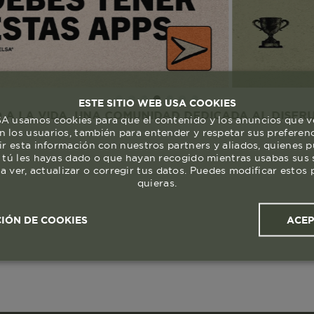
ESTE SITIO WEB USA COOKIES
DA. UNA COMUNIDAD DEDICADA AL DISFRUTE Y RES
 usamos cookies para que el contenido y los anuncios que v
 los usuarios, también para entender y respetar sus preferen
ir esta información con nuestros partners y aliados, quienes 
 tú les hayas dado o que hayan recogido mientras usabas sus s
a ver, actualizar o corregir tus datos. Puedes modificar esto
quieras.
ACE
IÓN DE COOKIES
ales y
Cookies de
Cookies de
Cook
s
rendimiento
segmentación (las de
publicidad)