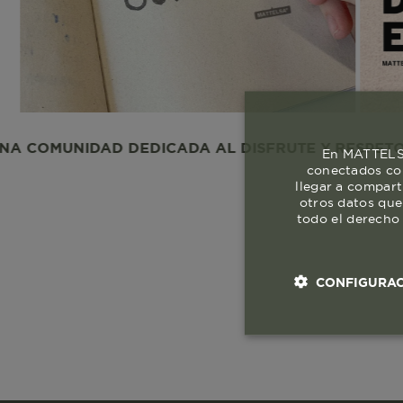
NIDAD DEDICADA AL DISFRUTE Y RESPETO A LA VI
En MATTELSA
conectados con
llegar a compart
otros datos que
todo el derecho 
CONFIGURAC
Cookies esenci
necesaria