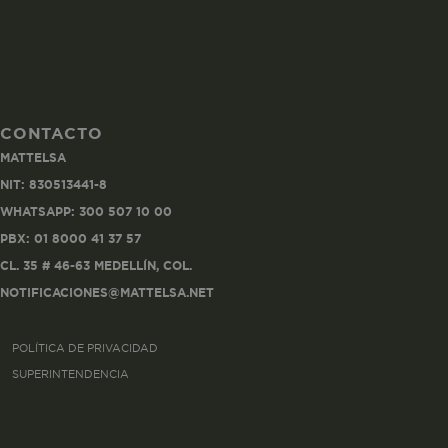
CONTACTO
Co
MATTELSA
Estas son las q
NIT: 830513441-8
a zonas seguras 
WHATSAPP: 300 507 10 00
seleccionar tus 
navegador, pero
PBX: 01 8000 41 37 57
información per
CL. 35 # 46-63 MEDELLÍN, COL.
NOTIFICACIONES@MATTELSA.NET
Nombre
POLÍTICA DE PRIVACIDAD
biggy-session
SUPERINTENDENCIA