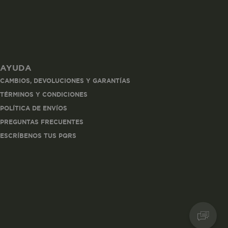
AYUDA
les
CAMBIOS, DEVOLUCIONES Y GARANTÍAS
 navegar, entrar
TÉRMINOS Y CONDICIONES
ndo al
POLÍTICA DE ENVÍOS
esde tu
lx, No guardan
PREGUNTAS FRECUENTES
ESCRÍBENOS TUS PQRS
Descripción
Crea una huella digital
para esa sesión de
usuario en esa cuenta.
Dura 30 minutos. Se
actualiza cada vez que
el código de analítica