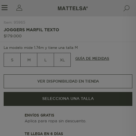
Item
:
95965
1/7
JOGGERS MARFIL TEXTO
$
179
.
000
r sale submenu
La modelo mide 1.74m y tiene una talla M
GUÍA DE MEDIDAS
S
M
L
XL
VER DISPONIBILIDAD EN TIENDA
SELECCIONA UNA TALLA
ENVÍOS GRATIS
Aplica para ropa sin descuento.
TE LLEGA EN 6 DÍAS