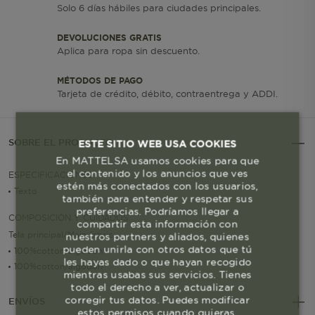
Solo 6 días hábiles para ciudades principales.
DEVOLUCIONES GRATIS
Aplica para ropa sin descuento.
MÉTODOS DE PAGO
Tarjeta de crédito, débito, contraentrega y ADDI.
SOBRE EL PRODUCTO
ESTE SITIO WEB USA COOKIES
En MATTELSA usamos cookies para que
el contenido y los anuncios que ves
ESPECIFICACIONES
estén más conectados con los usuarios,
Texto
también para entender y respetar sus
preferencias. Podríamos llegar a
COMPOSICIÓN Y CUIDADOS
compartir esta información con
Tela principal/Main fabric
nuestros partners y aliados, quienes
pueden unirla con otros datos que tú
100%cotton/algodon
les hayas dado o que hayan recogido
100%cotton/algodon
mientras usabas sus servicios. Tienes
todo el derecho a ver, actualizar o
corregir tus datos. Puedes modificar
ENVÍOS
estos permisos cuando quieras.