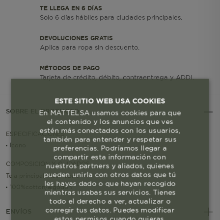
TE LLEGA EN 6 DÍAS
Solo 6 días hábiles para ciudades principales.
DEVOLUCIONES GRATIS
Aplica para ropa sin descuento.
MÉTODOS DE PAGO
Tarjeta de crédito, débito, contraentrega y ADDI.
ESTE SITIO WEB USA COOKIES
SOBRE EL PRODUCTO
En MATTELSA usamos cookies para que
el contenido y los anuncios que ves
estén más conectados con los usuarios,
ESPECIFICACIONES
también para entender y respetar sus
Ícono
preferencias. Podríamos llegar a
compartir esta información con
COMPOSICIÓN Y CUIDADOS
nuestros partners y aliados, quienes
pueden unirla con otros datos que tú
Tela principal/Main fabric
les hayas dado o que hayan recogido
100%cotton/algodon
mientras usabas sus servicios. Tienes
todo el derecho a ver, actualizar o
corregir tus datos. Puedes modificar
ENVÍOS
estos permisos cuando quieras.