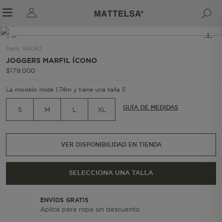
1/5
Item
:
94062
JOGGERS MARFIL ÍCONO
$
179
.
000
r sale submenu
La modelo mide 1.74m y tiene una talla S
GUÍA DE MEDIDAS
S
M
L
XL
VER DISPONIBILIDAD EN TIENDA
SELECCIONA UNA TALLA
ENVÍOS GRATIS
Aplica para ropa sin descuento.