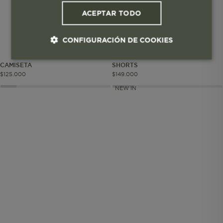
ACEPTAR TODO
CONFIGURACIÓN DE COOKIES
CAMISETA
SHORTS
Cookies esenciales y necesarias
$
125
.
000
$
149
.
000
NEW IN
Cookies de rendimiento
Cookies de segmentación (las de
publicidad)
Cookies funcionales