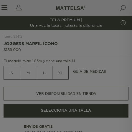
TELA PREMIUM |
1/7
Una vez la tocas, notarás la diferencia
Item
:
91412
JOGGERS MARFIL ÍCONO
r sale submenu
$
189
.
000
El modelo mide 1.83m y tiene una talla M
GUÍA DE MEDIDAS
S
M
L
XL
VER DISPONIBILIDAD EN TIENDA
SELECCIONA UNA TALLA
ENVÍOS GRATIS