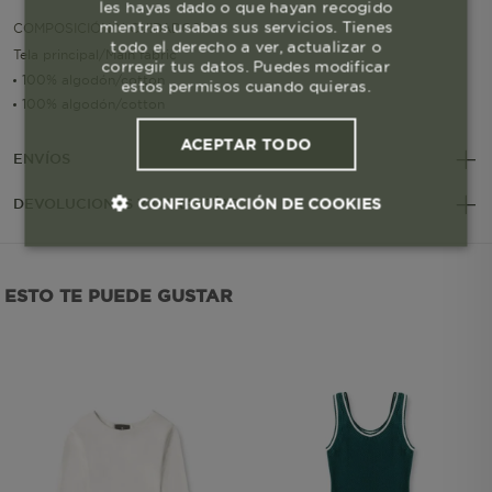
les hayas dado o que hayan recogido
mientras usabas sus servicios. Tienes
COMPOSICIÓN Y CUIDADOS
todo el derecho a ver, actualizar o
Tela principal/Main fabric
corregir tus datos. Puedes modificar
100% algodón/cotton
estos permisos cuando quieras.
100% algodón/cotton
ACEPTAR TODO
ENVÍOS
CONFIGURACIÓN DE COOKIES
DEVOLUCIONES Y GARANTÍAS
Cookies esenciales y necesarias
ESTO TE PUEDE GUSTAR
Cookies de rendimiento
Cookies de segmentación (las de
publicidad)
Cookies funcionales