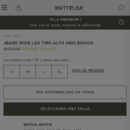
TELA PREMIUM |
1/7
Una vez la tocas, notarás la diferencia
Item
:
91873
JEANS WIDE LEG TIRO ALTO GRIS BÁSICO
r sale submenu
|
50
%
off
$
199
.
000
$
99
.
500
La modelo mide 1.76 y tiene una talla L
GUÍA DE MEDIDAS
S
M
L
XL
VER DISPONIBILIDAD EN TIENDA
SELECCIONA UNA TALLA
ENVÍOS GRATIS