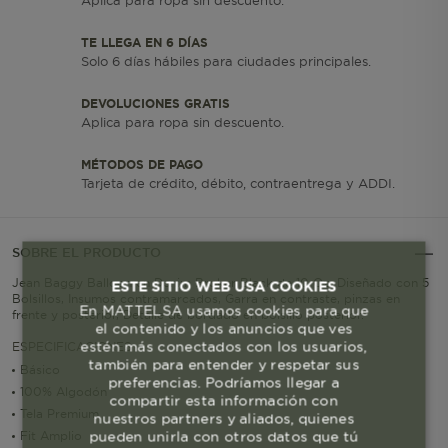
Aplica para ropa sin descuento.
TE LLEGA EN 6 DÍAS
Solo 6 días hábiles para ciudades principales.
DEVOLUCIONES GRATIS
Aplica para ropa sin descuento.
MÉTODOS DE PAGO
Tarjeta de crédito, débito, contraentrega y ADDI.
SOBRE EL PRODUCTO
Jean Baggy Balloon en Denim Broker Black de 10 Oz, Diseñado con 5
ESTE SITIO WEB USA COOKIES
Bolsillos, Insumos contramarcados, Garra en contraste, pinzas en
En MATTELSA usamos cookies para que
frente y posterior, Detalle de bordado en bolsillo posterior.
el contenido y los anuncios que ves
estén más conectados con los usuarios,
ESPECIFICACIONES
también para entender y respetar sus
Básico
preferencias. Podríamos llegar a
100% Algodón
compartir esta información con
Tela Premium
nuestros partners y aliados, quienes
pueden unirla con otros datos que tú
Fit Amplio