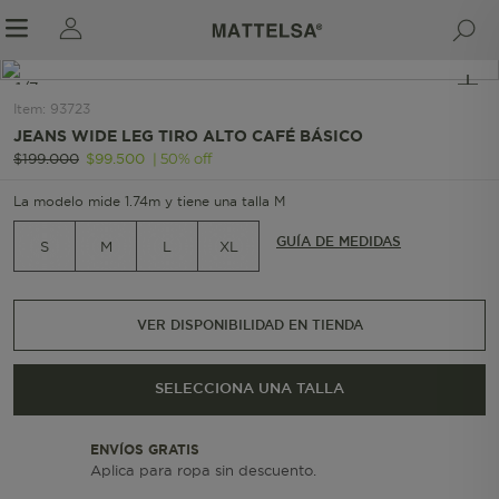
1/7
Item
:
93723
JEANS WIDE LEG TIRO ALTO CAFÉ BÁSICO
|
50
%
off
$
199
.
000
$
99
.
500
r sale submenu
La modelo mide 1.74m y tiene una talla M
GUÍA DE MEDIDAS
S
M
L
XL
VER DISPONIBILIDAD EN TIENDA
SELECCIONA UNA TALLA
ENVÍOS GRATIS
Aplica para ropa sin descuento.