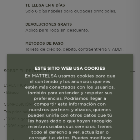
TE LLEGA EN 6 DÍAS
Solo 6 días hábiles para ciudades principales.
DEVOLUCIONES GRATIS
Aplica para ropa sin descuento.
MÉTODOS DE PAGO
Tarjeta de crédito, débito, contraentrega y ADDI.
ESTE SITIO WEB USA COOKIES
SOBRE EL PRODUCTO
En MATTELSA usamos cookies para que
el contenido y los anuncios que ves
ESPECIFICACIONES
estén más conectados con los usuarios,
también para entender y respetar sus
Básico
preferencias. Podríamos llegar a
compartir esta información con
COMPOSICIÓN Y CUIDADOS
nuestros partners y aliados, quienes
Tela principal/Main fabric
pueden unirla con otros datos que tú
100% algodón/cotton
les hayas dado o que hayan recogido
100% algodón/cotton
mientras usabas sus servicios. Tienes
todo el derecho a ver, actualizar o
corregir tus datos. Puedes modificar