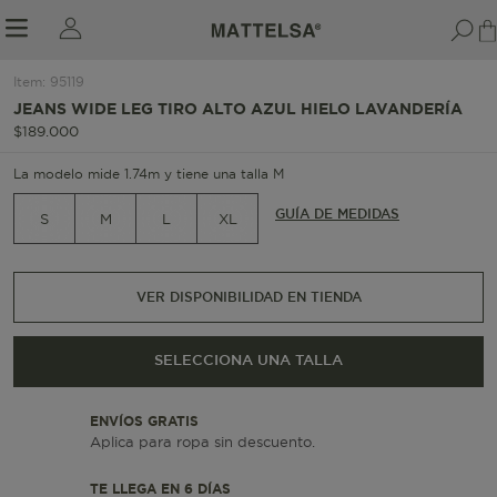
Item
:
95119
1/7
JEANS WIDE LEG TIRO ALTO AZUL HIELO LAVANDERÍA
$
189
.
000
r sale submenu
La modelo mide 1.74m y tiene una talla M
GUÍA DE MEDIDAS
S
M
L
XL
VER DISPONIBILIDAD EN TIENDA
SELECCIONA UNA TALLA
ENVÍOS GRATIS
Aplica para ropa sin descuento.
TE LLEGA EN 6 DÍAS