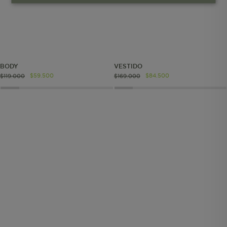
Cookies esenciales y necesarias
Cookies de rendimiento
BODY
VESTIDO
Cookies de segmentación (las de
$
59
.
500
$
84
.
500
$
119
.
000
$
169
.
000
publicidad)
Cookies funcionales
Cookies esenciales y necesarias
Cookies de rendimiento
Cookies de segmentación (las de
publicidad)