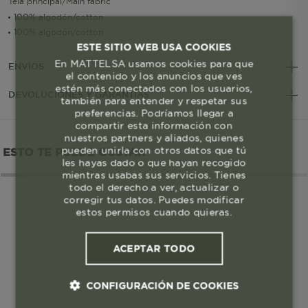
Tela principal/Main fabric
100% algodón/cotton
100% algodón/cotton
ESTE SITIO WEB USA COOKIES
En MATTELSA usamos cookies para que
ENVÍOS
el contenido y los anuncios que ves
estén más conectados con los usuarios,
DEVOLUCIONES Y GARANTÍAS
también para entender y respetar sus
preferencias. Podríamos llegar a
compartir esta información con
nuestros partners y aliados, quienes
pueden unirla con otros datos que tú
ESTO TE PUEDE GUSTAR
les hayas dado o que hayan recogido
mientras usabas sus servicios. Tienes
todo el derecho a ver, actualizar o
corregir tus datos. Puedes modificar
estos permisos cuando quieras.
ACEPTAR TODO
CONFIGURACIÓN DE COOKIES