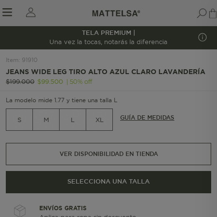
TELA PREMIUM |
1/7
Una vez la tocas, notarás la diferencia
Item
:
91910
JEANS WIDE LEG TIRO ALTO AZUL CLARO LAVANDERÍA
r sale submenu
|
50
%
off
$
199
.
000
$
99
.
500
La modelo mide 1.77 y tiene una talla L
GUÍA DE MEDIDAS
S
M
L
XL
VER DISPONIBILIDAD EN TIENDA
SELECCIONA UNA TALLA
ENVÍOS GRATIS