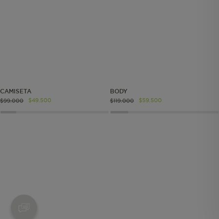
Cookies esenciales y necesarias
Cookies de rendimiento
Cookies de segmentación (las de
CAMISETA
BODY
publicidad)
$
49
.
500
$
59
.
500
$
99
.
000
$
119
.
000
Cookies funcionales
Estas son las que hacen que el sitio
funcione bien. Permiten cosas básicas
como navegar, entrar a zonas seguras
o recordar lo que elegiste durante la
sesión. Solo se activan cuando al
seleccionar tus preferencias de
privacidad o iniciar sesión. Puedes
bloquearlas desde tu navegador, pero