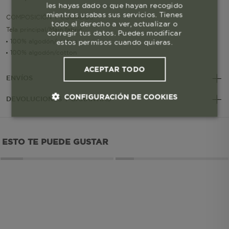
les hayas dado o que hayan recogido
mientras usabas sus servicios. Tienes
COMPOSICIÓN Y CUIDADOS
todo el derecho a ver, actualizar o
Tela principal/Main fabric
corregir tus datos. Puedes modificar
100% algodón/cotton
estos permisos cuando quieras.
100% algodón/cotton
ACEPTAR TODO
ENVÍOS
CONFIGURACIÓN DE COOKIES
DEVOLUCIONES Y GARANTÍAS
Cookies esenciales y necesarias
ESTO TE PUEDE GUSTAR
Cookies de rendimiento
Cookies de segmentación (las de
publicidad)
Cookies funcionales