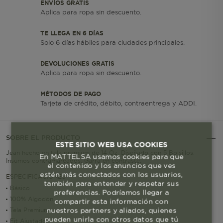
ENVÍOS GRATIS
Aplica para ropa sin descuento.
TE LLEGA EN 6 DÍAS
Solo 6 días hábiles para ciudades principales.
DEVOLUCIONES GRATIS
Aplica para ropa sin descuento.
MÉTODOS DE PAGO
Tarjeta de crédito, débito, contraentrega y ADDI.
SOBRE EL PRODUCTO
ESTE SITIO WEB USA COOKIES
Jean hecho en tela premium de 14 Oz, Diseñado con 5 Bolsillos,
En MATTELSA usamos cookies para que
Insumos contramarcados, Garra en contraste.
el contenido y los anuncios que ves
estén más conectados con los usuarios,
ESPECIFICACIONES
también para entender y respetar sus
Básico
preferencias. Podríamos llegar a
100% Algodón
compartir esta información con
nuestros partners y aliados, quienes
Tela Premium
pueden unirla con otros datos que tú
Fit Ajustado