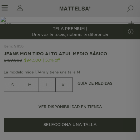
1/6
TELA PREMIUM |
Una vez la tocas, notarás la diferencia
Item
:
91156
r sale submenu
JEANS MOM TIRO ALTO AZUL MEDIO BÁSICO
|
50
%
off
$
189
.
000
$
94
.
500
La modelo mide 1.74m y tiene una talla M
GUÍA DE MEDIDAS
S
M
L
XL
VER DISPONIBILIDAD EN TIENDA
SELECCIONA UNA TALLA