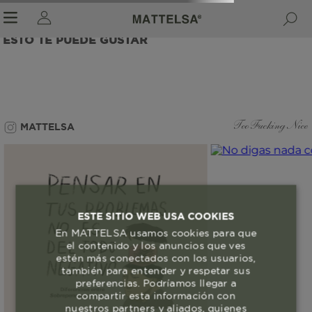
ESTO TE PUEDE GUSTAR
r sale submenu
MATTELSA
Too Fucking Nice
ESTE SITIO WEB USA COOKIES
En MATTELSA usamos cookies para que
el contenido y los anuncios que ves
estén más conectados con los usuarios,
también para entender y respetar sus
preferencias. Podríamos llegar a
compartir esta información con
nuestros partners y aliados, quienes