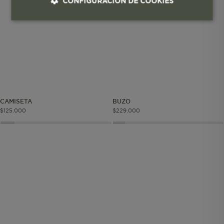
CONFIGURACIÓN DE COOKIES
Cookies esenciales y necesarias
Cookies de rendimiento
Cookies de segmentación (las de
publicidad)
CAMISETA
BUZO
$
125
.
000
$
229
.
000
Cookies funcionales
Cookies esenciales y necesarias
Cookies de rendimiento
Cookies de segmentación (las de