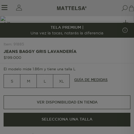
1/8
TELA PREMIUM |
Una vez la tocas, notarás la diferencia
Item
:
91885
r sale submenu
JEANS BAGGY GRIS LAVANDERÍA
$
199
.
000
El modelo mide 1.86m y tiene una talla L
GUÍA DE MEDIDAS
S
M
L
XL
VER DISPONIBILIDAD EN TIENDA
SELECCIONA UNA TALLA