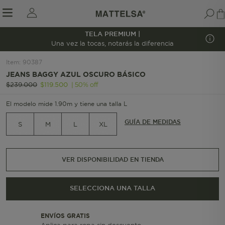
TELA PREMIUM |
1/8
Una vez la tocas, notarás la diferencia
Item
:
90387
JEANS BAGGY AZUL OSCURO BÁSICO
r sale submenu
|
50
%
off
$
239
.
000
$
119
.
500
El modelo mide 1.90m y tiene una talla L
GUÍA DE MEDIDAS
S
M
L
XL
VER DISPONIBILIDAD EN TIENDA
SELECCIONA UNA TALLA
ENVÍOS GRATIS