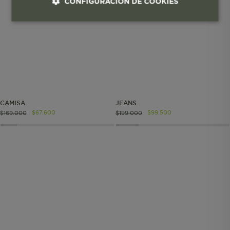
CONFIGURACIÓN DE COOKIES
Cookies esenciales y necesarias
Cookies de rendimiento
Cookies de segmentación (las de
publicidad)
CAMISA
JEANS
$
67
.
600
$
99
.
500
$
169
.
000
$
199
.
000
Cookies funcionales
Cookies esenciales y necesarias
Cookies de rendimiento
Cookies de segmentación (las de