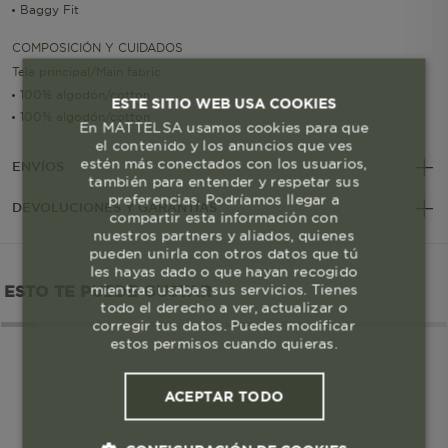
Baggy Fit
COMPOSICIÓN Y CUIDADOS
Tela principal/Main fabric
100% algodón/cotton
ESTE SITIO WEB USA COOKIES
100% algodón/cotton
En MATTELSA usamos cookies para que
el contenido y los anuncios que ves
estén más conectados con los usuarios,
ENVÍOS
también para entender y respetar sus
preferencias. Podríamos llegar a
DEVOLUCIONES Y GARANTÍAS
compartir esta información con
nuestros partners y aliados, quienes
pueden unirla con otros datos que tú
les hayas dado o que hayan recogido
mientras usabas sus servicios. Tienes
ESTO TE PUEDE GUSTAR
todo el derecho a ver, actualizar o
corregir tus datos. Puedes modificar
estos permisos cuando quieras.
ACEPTAR TODO